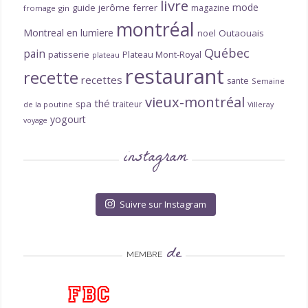
livre
mode
guide
jerôme ferrer
magazine
fromage
gin
montréal
Montreal en lumìere
noel
Outaouais
Québec
pain
patisserie
Plateau Mont-Royal
plateau
restaurant
recette
recettes
sante
Semaine
vieux-montréal
thé
spa
traiteur
de la poutine
Villeray
yogourt
voyage
instagram
Suivre sur Instagram
de
MEMBRE