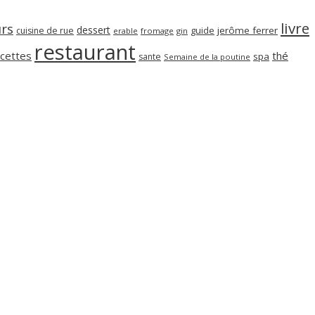
livre
rs
dessert
guide
jerôme ferrer
cuisine de rue
erable
fromage
gin
restaurant
cettes
thé
spa
sante
Semaine de la poutine