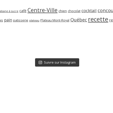
Centre-Ville
concou
cocktail
café
chien
chocolat
abane à sucre
recette
Québec
pain
re
is
patisserie
Plateau Mont-Royal
plateau
Suivre sur Instagram