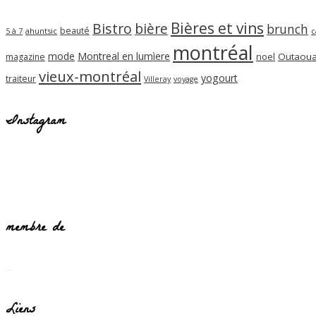
Bières et vins
Bistro
bière
brunch
beauté
ahuntsic
5 à 7
c
montréal
mode
Montreal en lumìere
noel
Outaoua
magazine
vieux-montréal
yogourt
traiteur
Villeray
voyage
Instagram
membre de
Liens