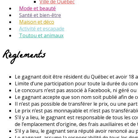
Ville de Québec
Mode et beauté
Santé et bien-être
Maison et déco
Activité et escapade
Toutou et animaux
Règlements
Le gagnant doit être résident du Québec et avoir 18 a
Limite d’une participation pour toute la durée du co
Le concours n’est pas associé à Facebook, ni géré ou
Le gagnant accepte que son nom soit publié afin de co
Il n’est pas possible de transférer le prix, ou une part
Le prix n’est pas monnayable et n’est pas transférable 
S’il y a lieu, le gagnant est responsable de tous les 
de l’emplacement d’origine, des frais auxiliaires et d
S’il y a lieu, le gagnant sera réputé avoir renoncé au 
Le gagnant assume la responsabilité de tous les domma