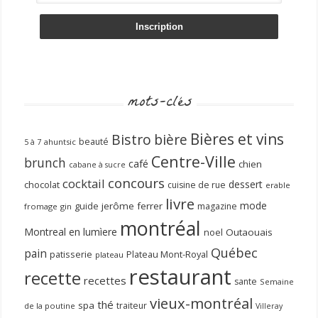
mots-clés
Bières et vins
Bistro
bière
beauté
ahuntsic
5 à 7
Centre-Ville
brunch
café
chien
cabane à sucre
concours
cocktail
dessert
chocolat
cuisine de rue
erable
livre
mode
guide
jerôme ferrer
magazine
fromage
gin
montréal
Montreal en lumìere
noel
Outaouais
Québec
pain
patisserie
Plateau Mont-Royal
plateau
restaurant
recette
recettes
sante
Semaine
vieux-montréal
thé
spa
traiteur
de la poutine
Villeray