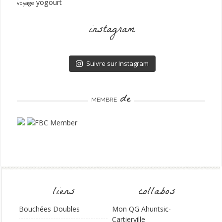
yogourt
voyage
instagram
Suivre sur Instagram
de
MEMBRE
liens
collabos
Bouchées Doubles
Mon QG Ahuntsic-
Cartierville