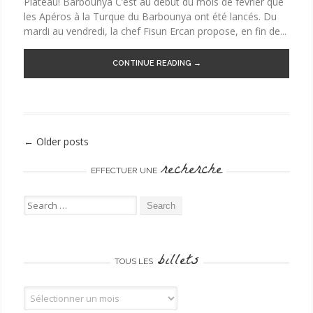
Plateau! Barbounya C’est au début du mois de février que
les Apéros à la Turque du Barbounya ont été lancés. Du
mardi au vendredi, la chef Fisun Ercan propose, en fin de...
CONTINUE READING →
←
Older posts
Post navigation
recherche
EFFECTUER UNE
Search for:
billets
TOUS LES
Tous les billets