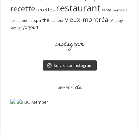
restaurant
recette
recettes
sante
Semaine
vieux-montréal
thé
spa
traiteur
de la poutine
Villeray
yogourt
voyage
instagram
Suivre sur Instagram
de
MEMBRE