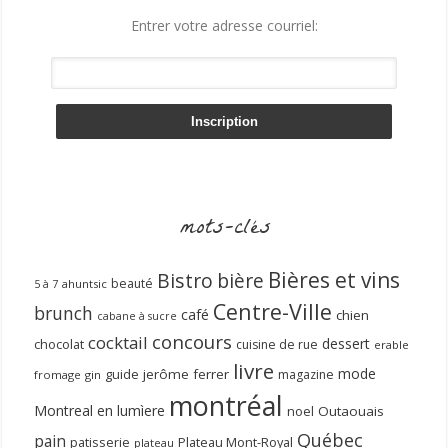
Entrer votre adresse courriel:
mots-clés
Bières et vins
Bistro
bière
beauté
ahuntsic
5 à 7
Centre-Ville
brunch
café
chien
cabane à sucre
concours
cocktail
dessert
chocolat
cuisine de rue
erable
livre
mode
guide
jerôme ferrer
magazine
fromage
gin
montréal
Montreal en lumìere
noel
Outaouais
Québec
pain
patisserie
Plateau Mont-Royal
plateau