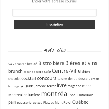
Entrer votre adresse courriel:
mots-clés
Bières et vins
Bistro
bière
beauté
ahuntsic
5 à 7
Centre-Ville
brunch
café
chien
cabane à sucre
concours
cocktail
dessert
chocolat
cuisine de rue
erable
livre
mode
guide
jerôme ferrer
magazine
fromage
gin
montréal
Montreal en lumìere
noel
Outaouais
Québec
pain
patisserie
Plateau Mont-Royal
plateau