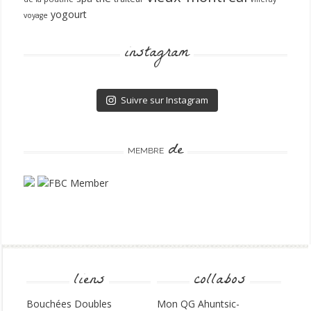
yogourt
voyage
instagram
Suivre sur Instagram
de
MEMBRE
liens
collabos
Bouchées Doubles
Mon QG Ahuntsic-