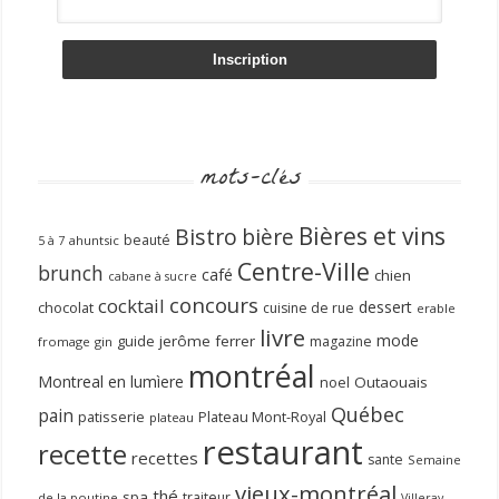
mots-clés
Bières et vins
Bistro
bière
beauté
ahuntsic
5 à 7
Centre-Ville
brunch
café
chien
cabane à sucre
concours
cocktail
dessert
chocolat
cuisine de rue
erable
livre
mode
guide
jerôme ferrer
magazine
fromage
gin
montréal
Montreal en lumìere
noel
Outaouais
Québec
pain
patisserie
Plateau Mont-Royal
plateau
restaurant
recette
recettes
sante
Semaine
vieux-montréal
thé
spa
traiteur
de la poutine
Villeray