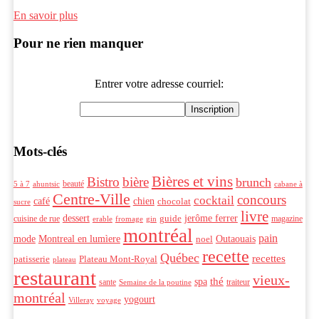
En savoir plus
Pour ne rien manquer
Entrer votre adresse courriel:
Mots-clés
Bières et vins
Bistro
bière
brunch
beauté
ahuntsic
5 à 7
cabane à
Centre-Ville
concours
cocktail
café
chien
chocolat
sucre
livre
dessert
jerôme ferrer
cuisine de rue
guide
magazine
erable
fromage
gin
montréal
pain
mode
Montreal en lumìere
Outaouais
noel
recette
Québec
recettes
patisserie
Plateau Mont-Royal
plateau
restaurant
vieux-
thé
spa
sante
traiteur
Semaine de la poutine
montréal
yogourt
Villeray
voyage