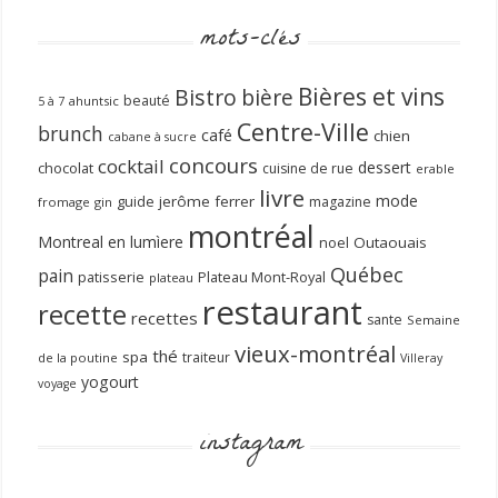
mots-clés
Bières et vins
Bistro
bière
beauté
ahuntsic
5 à 7
Centre-Ville
brunch
café
chien
cabane à sucre
concours
cocktail
dessert
chocolat
cuisine de rue
erable
livre
mode
guide
jerôme ferrer
magazine
fromage
gin
montréal
Montreal en lumìere
noel
Outaouais
Québec
pain
patisserie
Plateau Mont-Royal
plateau
restaurant
recette
recettes
sante
Semaine
vieux-montréal
thé
spa
traiteur
de la poutine
Villeray
yogourt
voyage
instagram