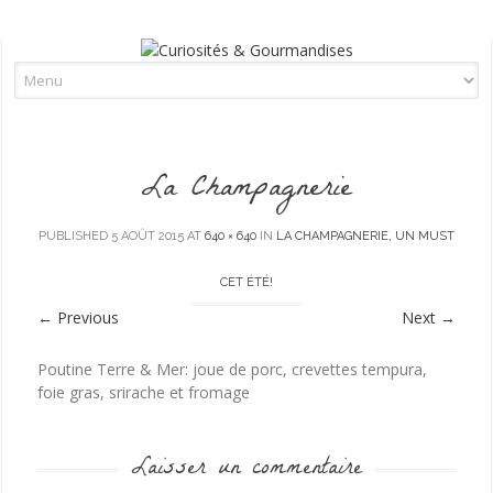
Skip to content
La Champagnerie
PUBLISHED
5 AOÛT 2015
AT
640 × 640
IN
LA CHAMPAGNERIE, UN MUST
CET ÉTÉ!
←
Previous
Next
→
Poutine Terre & Mer: joue de porc, crevettes tempura,
foie gras, srirache et fromage
Laisser un commentaire