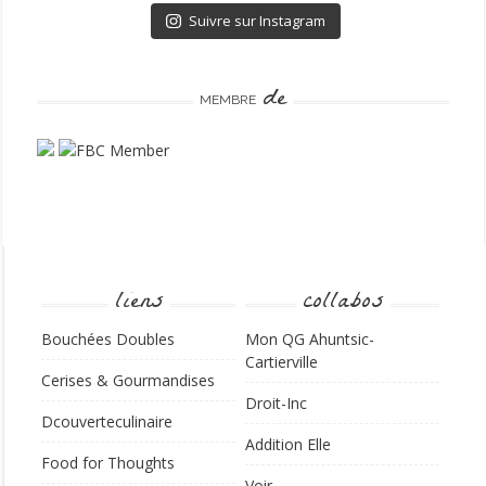
Suivre sur Instagram
de
MEMBRE
liens
collabos
Bouchées Doubles
Mon QG Ahuntsic-
Cartierville
Cerises & Gourmandises
Droit-Inc
Dcouverteculinaire
Addition Elle
Food for Thoughts
Voir