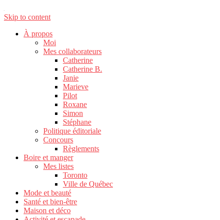
Skip to content
À propos
Moi
Mes collaborateurs
Catherine
Catherine B.
Janie
Marieve
Pilot
Roxane
Simon
Stéphane
Politique éditoriale
Concours
Règlements
Boire et manger
Mes listes
Toronto
Ville de Québec
Mode et beauté
Santé et bien-être
Maison et déco
Activité et escapade