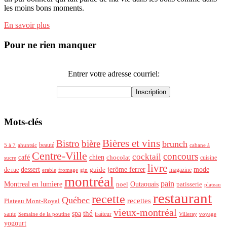
les moins bons moments.
En savoir plus
Pour ne rien manquer
Entrer votre adresse courriel:
Mots-clés
Bières et vins
Bistro
bière
brunch
beauté
ahuntsic
5 à 7
cabane à
Centre-Ville
concours
cocktail
café
chien
chocolat
cuisine
sucre
livre
dessert
mode
jerôme ferrer
de rue
guide
magazine
erable
fromage
gin
montréal
pain
Montreal en lumìere
Outaouais
noel
patisserie
plateau
restaurant
recette
Québec
recettes
Plateau Mont-Royal
vieux-montréal
thé
spa
sante
traiteur
Semaine de la poutine
Villeray
voyage
yogourt