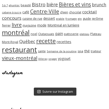
Bières et vins
Bistro
bière
brunch
beauté
ahuntsic
5 à 7
Centre-Ville
cocktail
café
chien
chocolat
cabane à sucre
concours
dessert
guide
jerôme
cuisine de rue
erable
fromage
gin
livre
mode
Montreal en lumìere
ferrer
magazine
montréal
pain
noel
Outaouais
patisserie
Plateau
plateau
recette
Québec
recettes
Mont-Royal
restaurant
thé
spa
sante
traiteur
Semaine de la poutine
vieux-montréal
yogourt
Villeray
voyage
Instagram
Suivre sur Instagram