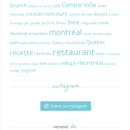
Centre-Ville
brunch
café
chien
cabane à sucre
concours
cocktail
dessert
chocolat
cuisine de rue
erable
livre
mode
guide
jerôme ferrer
magazine
fromage
gin
montréal
Montreal en lumìere
noel
Outaouais
Québec
pain
patisserie
Plateau Mont-Royal
plateau
restaurant
recette
recettes
sante
Semaine
vieux-montréal
thé
spa
traiteur
de la poutine
Villeray
yogourt
voyage
instagram
Suivre sur Instagram
de
MEMBRE