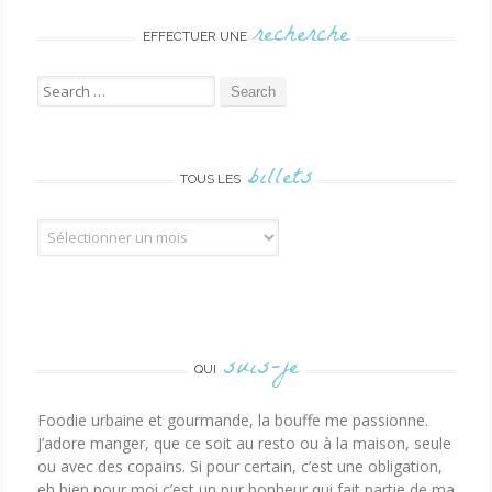
recherche
EFFECTUER UNE
Search for:
billets
TOUS LES
Tous les billets
suis-je
QUI
Foodie urbaine et gourmande, la bouffe me passionne.
J’adore manger, que ce soit au resto ou à la maison, seule
ou avec des copains. Si pour certain, c’est une obligation,
eh bien pour moi c’est un pur bonheur qui fait partie de ma