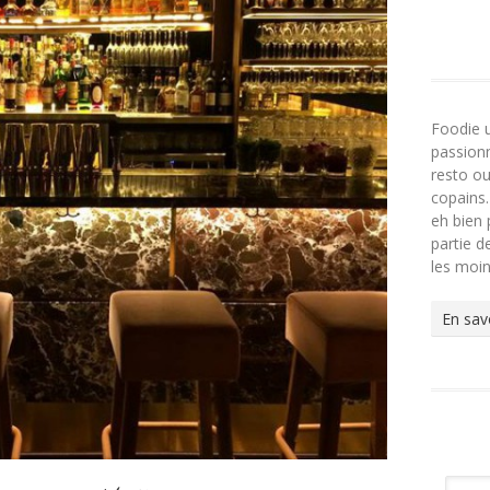
Foodie 
passionn
resto ou
copains.
eh bien 
partie 
les moi
En sav