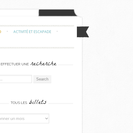
O
ACTIVITÉ ET ESCAPADE
recherche
EFFECTUER UNE
or:
billets
TOUS LES
billets