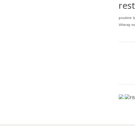
res
poutine
Villeray
vo