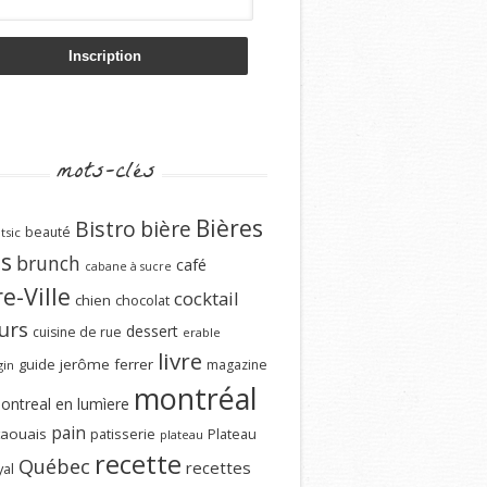
mots-clés
Bières
Bistro
bière
beauté
tsic
ns
brunch
café
cabane à sucre
e-Ville
cocktail
chien
chocolat
urs
dessert
cuisine de rue
erable
livre
guide
jerôme ferrer
magazine
gin
montréal
ontreal en lumìere
pain
aouais
patisserie
Plateau
plateau
recette
Québec
recettes
al