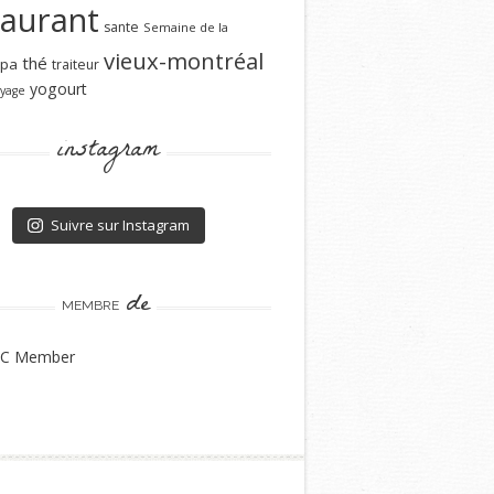
taurant
sante
Semaine de la
vieux-montréal
thé
spa
traiteur
yogourt
yage
instagram
Suivre sur Instagram
de
MEMBRE