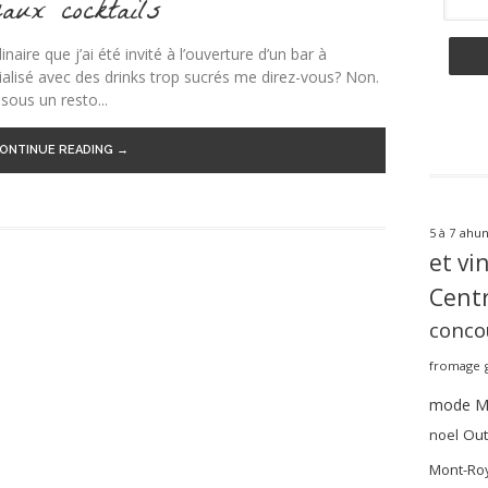
aux cocktails
naire que j’ai été invité à l’ouverture d’un bar à
cialisé avec des drinks trop sucrés me direz-vous? Non.
ous un resto...
ONTINUE READING →
ahun
5 à 7
et vi
Centr
conco
fromage
mode
M
noel
Out
Mont-Roy