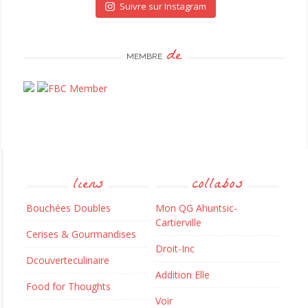
Suivre sur Instagram
de
MEMBRE
liens
collabos
Bouchées Doubles
Mon QG Ahuntsic-
Cartierville
Cerises & Gourmandises
Droit-Inc
Dcouverteculinaire
Addition Elle
Food for Thoughts
Voir