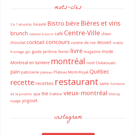
mots-clés
Bières et vins
Bistro
bière
beauté
ahuntsic
5 à 7
Centre-Ville
brunch
café
chien
cabane à sucre
concours
cocktail
dessert
chocolat
cuisine de rue
erable
livre
mode
guide
jerôme ferrer
magazine
fromage
gin
montréal
Montreal en lumìere
noel
Outaouais
Québec
pain
patisserie
Plateau Mont-Royal
plateau
restaurant
recette
recettes
sante
Semaine
vieux-montréal
thé
spa
traiteur
de la poutine
Villeray
yogourt
voyage
instagram