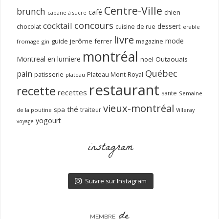
Centre-Ville
brunch
café
chien
cabane à sucre
concours
cocktail
dessert
chocolat
cuisine de rue
erable
livre
mode
guide
jerôme ferrer
magazine
fromage
gin
montréal
Montreal en lumìere
noel
Outaouais
Québec
pain
patisserie
Plateau Mont-Royal
plateau
restaurant
recette
recettes
sante
Semaine
vieux-montréal
thé
spa
traiteur
de la poutine
Villeray
yogourt
voyage
instagram
Suivre sur Instagram
de
MEMBRE