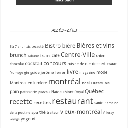
mots-clés
Bières et vins
Bistro
bière
beauté
ahuntsic
5 à 7
Centre-Ville
brunch
café
chien
cabane à sucre
concours
cocktail
dessert
chocolat
cuisine de rue
erable
livre
mode
guide
jerôme ferrer
magazine
fromage
gin
montréal
Montreal en lumìere
noel
Outaouais
Québec
pain
patisserie
Plateau Mont-Royal
plateau
restaurant
recette
recettes
sante
Semaine
vieux-montréal
thé
spa
traiteur
de la poutine
Villeray
yogourt
voyage