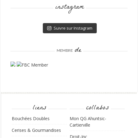
instagram
Suivre sur Instagram
de
MEMBRE
liens
collabos
Bouchées Doubles
Mon QG Ahuntsic-
Cartierville
Cerises & Gourmandises
Droit-Inc