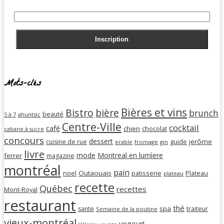
Mots-clés
Bières et vins
Bistro
bière
brunch
beauté
ahuntsic
5 à 7
Centre-Ville
cocktail
café
chien
chocolat
cabane à sucre
concours
dessert
guide
jerôme
cuisine de rue
erable
fromage
gin
livre
mode
Montreal en lumìere
ferrer
magazine
montréal
pain
noel
Outaouais
patisserie
Plateau
plateau
recette
Québec
recettes
Mont-Royal
restaurant
thé
spa
sante
traiteur
Semaine de la poutine
vieux-montréal
yogourt