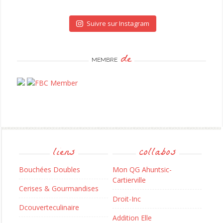
Suivre sur Instagram
de
MEMBRE
liens
collabos
Bouchées Doubles
Mon QG Ahuntsic-
Cartierville
Cerises & Gourmandises
Droit-Inc
Dcouverteculinaire
Addition Elle