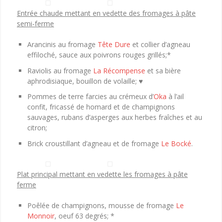
Entrée chaude mettant en vedette des fromages à pâte
semi-ferme
Arancinis au fromage
Tête Dure
et collier d’agneau
effiloché, sauce aux poivrons rouges grillés;*
Raviolis au fromage
La Récompense
et sa bière
aphrodisiaque, bouillon de volaille; ♥
Pommes de terre farcies au crémeux d’
Oka
à l’ail
confit, fricassé de homard et de champignons
sauvages, rubans d’asperges aux herbes fraîches et au
citron;
Brick croustillant d’agneau et de fromage
Le Bocké
.
Plat principal mettant en vedette les fromages à pâte
ferme
Poêlée de champignons, mousse de fromage
Le
Monnoir
, oeuf 63 degrés; *