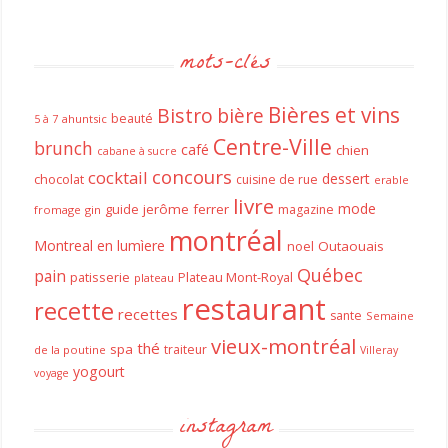
mots-clés
Bières et vins
Bistro
bière
beauté
ahuntsic
5 à 7
Centre-Ville
brunch
café
chien
cabane à sucre
concours
cocktail
dessert
chocolat
cuisine de rue
erable
livre
mode
guide
jerôme ferrer
magazine
fromage
gin
montréal
Montreal en lumìere
noel
Outaouais
Québec
pain
patisserie
Plateau Mont-Royal
plateau
restaurant
recette
recettes
sante
Semaine
vieux-montréal
thé
spa
traiteur
de la poutine
Villeray
yogourt
voyage
instagram