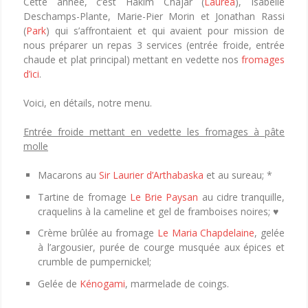
Cette année, c’est Hakim Chajar (
Lauréa
), Isabelle
Deschamps-Plante, Marie-Pier Morin et Jonathan Rassi
(
Park
) qui s’affrontaient et qui avaient pour mission de
nous préparer un repas 3 services (entrée froide, entrée
chaude et plat principal) mettant en vedette nos
fromages
d’ici
.
Voici, en détails, notre menu.
Entrée froide mettant en vedette les fromages à pâte
molle
Macarons au
Sir Laurier d’Arthabaska
et au sureau; *
Tartine de fromage
Le Brie Paysan
au cidre tranquille,
craquelins à la cameline et gel de framboises noires; ♥
Crème brûlée au fromage
Le Maria Chapdelaine
, gelée
à l’argousier, purée de courge musquée aux épices et
crumble de pumpernickel;
Gelée de
Kénogami
, marmelade de coings.