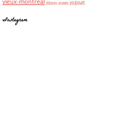
vieux-montréal
yogourt
Villeray
voyage
Instagram