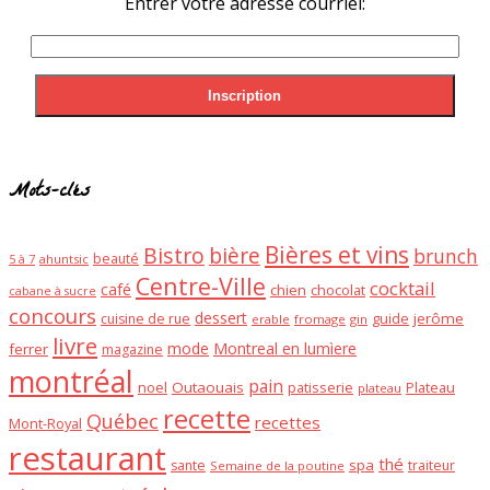
Entrer votre adresse courriel:
Mots-clés
Bières et vins
Bistro
bière
brunch
beauté
ahuntsic
5 à 7
Centre-Ville
cocktail
café
chien
chocolat
cabane à sucre
concours
dessert
guide
jerôme
cuisine de rue
erable
fromage
gin
livre
mode
Montreal en lumìere
ferrer
magazine
montréal
pain
noel
Outaouais
patisserie
Plateau
plateau
recette
Québec
recettes
Mont-Royal
restaurant
thé
spa
sante
traiteur
Semaine de la poutine