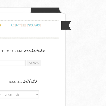
O
ACTIVITÉ ET ESCAPADE
recherche
EFFECTUER UNE
or:
billets
TOUS LES
billets