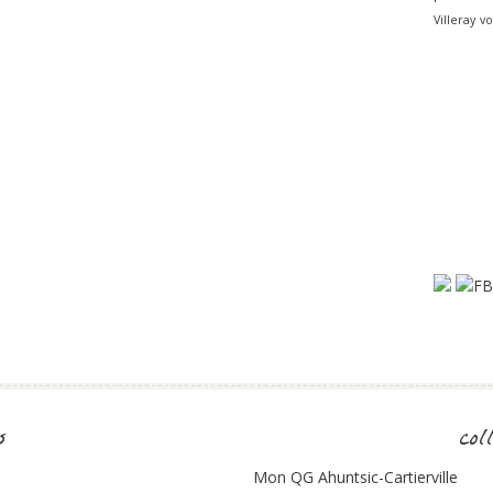
Villeray
vo
s
col
Mon QG Ahuntsic-Cartierville