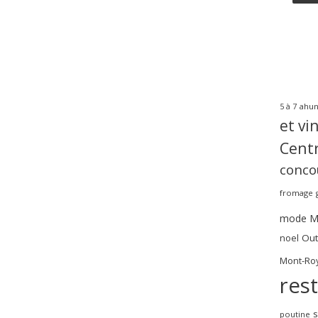
ahun
5 à 7
et vi
Centr
conco
fromage
mode
M
noel
Out
Mont-Roy
res
poutine