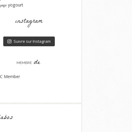
yogourt
yage
instagram
Suivre sur Instagram
de
MEMBRE
labos