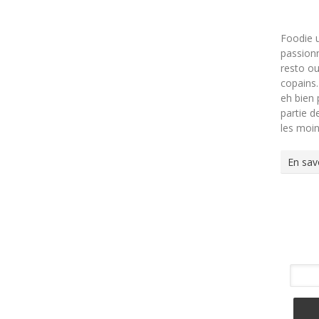
Foodie 
passionn
resto ou
copains.
eh bien 
partie 
les moi
En sav