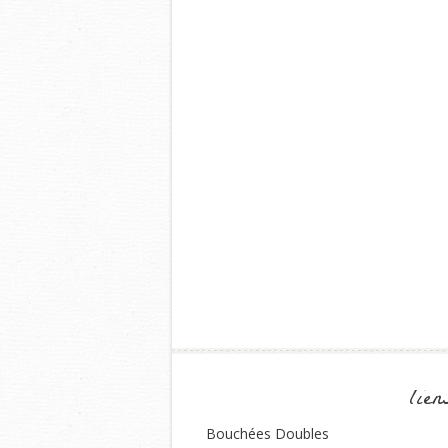
lien
Bouchées Doubles