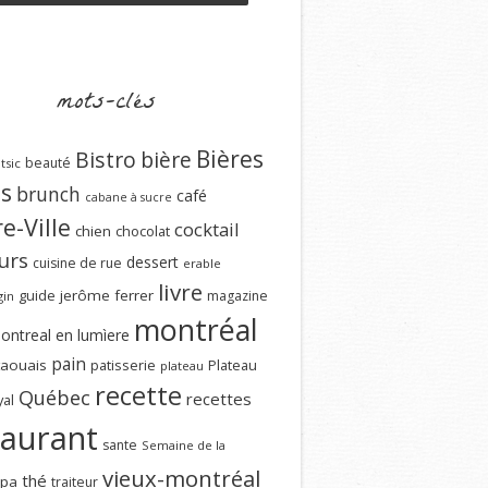
mots-clés
Bières
Bistro
bière
beauté
tsic
ns
brunch
café
cabane à sucre
e-Ville
cocktail
chien
chocolat
urs
dessert
cuisine de rue
erable
livre
guide
jerôme ferrer
magazine
gin
montréal
ontreal en lumìere
pain
aouais
patisserie
Plateau
plateau
recette
Québec
recettes
al
taurant
sante
Semaine de la
vieux-montréal
thé
spa
traiteur