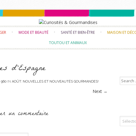
Skip to content
NGER
MODE ET BEAUTÉ
SANTÉ ET BIEN-ÊTRE
MAISON ET DÉC
TOUTOU ET ANIMAUX
ves d’Espagne
Search f
× 960
IN
AOÛT: NOUVELLES ET NOUVEAUTÉS GOURMANDES!
Next
→
er un commentaire
Tous les 