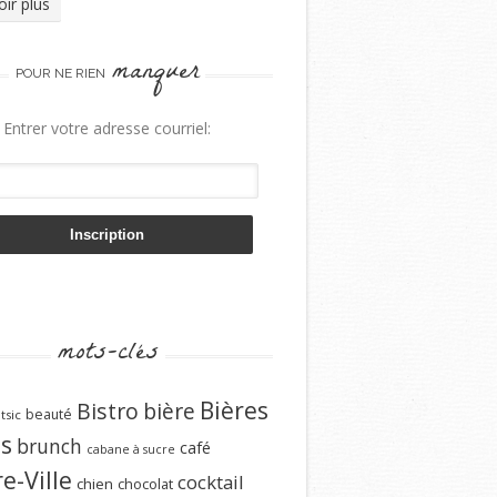
oir plus
manquer
POUR NE RIEN
Entrer votre adresse courriel:
mots-clés
Bières
Bistro
bière
beauté
tsic
ns
brunch
café
cabane à sucre
e-Ville
cocktail
chien
chocolat