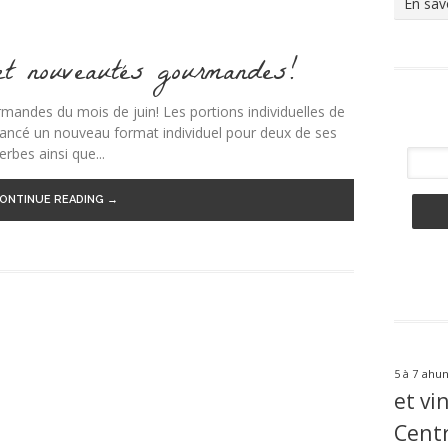
En sav
 et nouveautés gourmandes!
andes du mois de juin! Les portions individuelles de
lancé un nouveau format individuel pour deux de ses
erbes ainsi que...
ONTINUE READING →
ahun
5 à 7
et vi
Centr