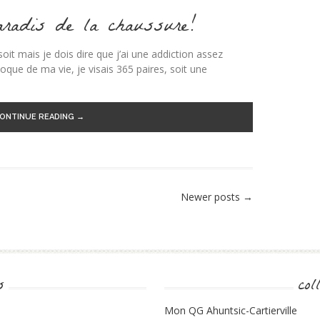
aradis de la chaussure!
 soit mais je dois dire que j’ai une addiction assez
oque de ma vie, je visais 365 paires, soit une
ONTINUE READING →
Newer posts
→
s
col
Mon QG Ahuntsic-Cartierville