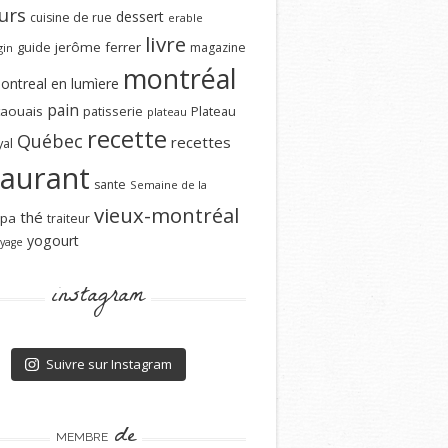
urs
dessert
cuisine de rue
erable
livre
guide
jerôme ferrer
magazine
gin
montréal
ontreal en lumìere
pain
aouais
patisserie
Plateau
plateau
recette
Québec
recettes
al
taurant
sante
Semaine de la
vieux-montréal
thé
spa
traiteur
yogourt
yage
instagram
Suivre sur Instagram
de
MEMBRE