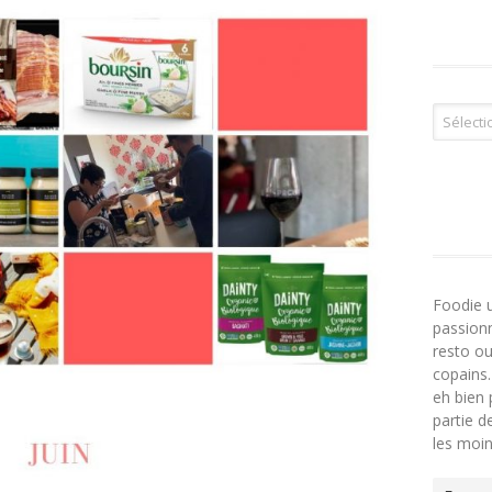
Tous les 
Foodie 
passionn
resto ou
copains.
eh bien 
partie 
les moi