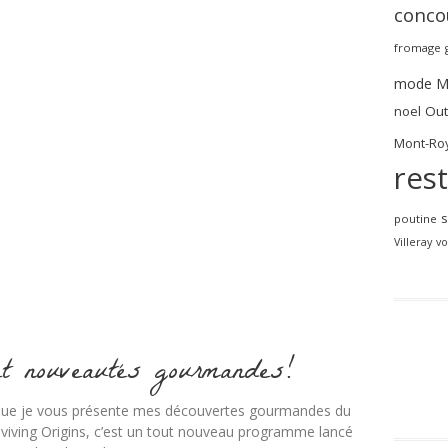
conco
fromage
mode
M
noel
Out
Mont-Roy
res
poutine
Villeray
vo
et nouveautés gourmandes!
ps que je vous présente mes découvertes gourmandes du
viving Origins, c’est un tout nouveau programme lancé