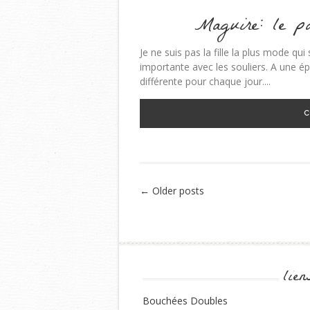
Maguire: le p
Je ne suis pas la fille la plus mode qui
importante avec les souliers. A une ép
différente pour chaque jour....
C
←
Older posts
Post navigation
lien
Bouchées Doubles