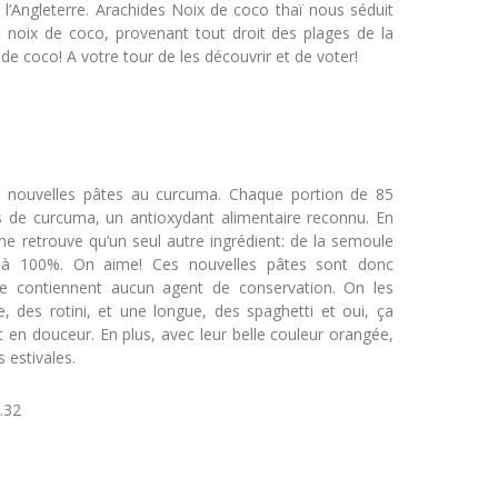
 l’Angleterre. Arachides Noix de coco thaï nous séduit
noix de coco, provenant tout droit des plages de la
e coco! A votre tour de les découvrir et de voter!
ses nouvelles pâtes au curcuma. Chaque portion de 85
de curcuma, un antioxydant alimentaire reconnu. En
 ne retrouve qu’un seul autre ingrédient: de la semoule
n à 100%. On aime! Ces nouvelles pâtes sont donc
e contiennent aucun agent de conservation. On les
 des rotini, et une longue, des spaghetti et oui, ça
t en douceur. En plus, avec leur belle couleur orangée,
 estivales.