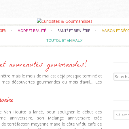
Skip to content
NGER
MODE ET BEAUTÉ
SANTÉ ET BIEN-ÊTRE
MAISON ET DÉC
TOUTOU ET ANIMAUX
 et nouveautés gourmandes!
Search f
fenêtre mais le mois de mai est déjà presque terminé et
é mes découvertes gourmandes du mois d’avril… Les
saire
e Van Houtte a lancé, pour souligner le début des
Tous les 
ème anniversaire, son Mélange anniversaire créé
é de torréfaction moyenne marie le côté vif du café de