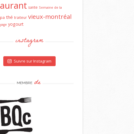
taurant
sante
Semaine de la
vieux-montréal
thé
spa
traiteur
yogourt
yage
instagram
Suivre sur Instagram
de
MEMBRE