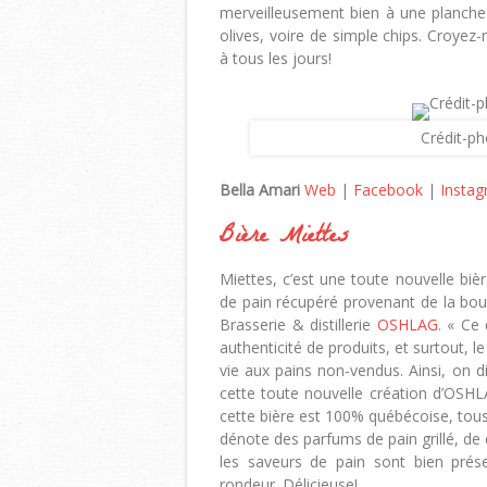
merveilleusement bien à une planche 
olives, voire de simple chips. Croyez-m
à tous les jours!
Crédit-ph
Bella Amari
Web
|
Facebook
|
Insta
Bière Miettes
Miettes, c’est une toute nouvelle bi
de pain récupéré provenant de la bo
Brasserie & distillerie
OSHLAG
. « Ce 
authenticité de produits, et surtout, l
vie aux pains non-vendus. Ainsi, on d
cette toute nouvelle création d’OSHLAG
cette bière est 100% québécoise, tous 
dénote des parfums de pain grillé, de 
les saveurs de pain sont bien prés
rondeur. Délicieuse!