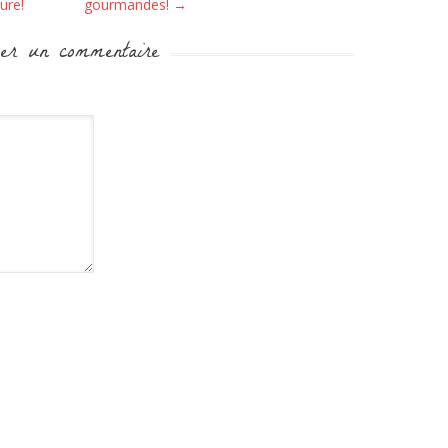
ure!
gourmandes!
→
er un commentaire