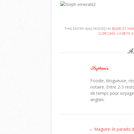
THIS ENTRY WAS POSTED IN
BOIRE ET MA
CURCUMA
,
LA BETE A
Ab
Stephanie
Foodie, blogueuse, ré
notaire. Entre 2-3 rest
de temps pour voyager,
anglais.
Post navigation
←
Maguire: le paradis d