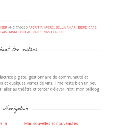
NGER
AND TAGGED
APERITIF
,
APERO
,
BELLA AMARI
,
BIÈRE
,
CAFÉ
,
 PAIN
,
M&M
,
OSHLAG
,
PATES
,
VAN HOUTTE
.
out the author
dactrice pigiste, gestionnaire de communauté et
os et quelques verres de vins, il me reste bien un peu
 aller au théâtre et tenter d'élever Pilot, mon bulldog
Navigation
e la
Mai: nouvelles et nouveautés