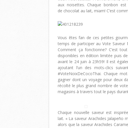
aux noisettes. Chaque bonbon est
de chocolat au lait, miam! C’est comm
Vous êtes fan de ces petites gourma
temps de participer au Vote Saveur 
Comment ça fonctionne? C’est tout s
disponibles en édition limitée puis d
avant le 24 juin à 23h59! Il est éga
ajoutant l’un des mots-clics suiva
#VoteNoixDeCocoThai. Chaque mot-c
gagner dont un voyage pour deux dan
récolté le plus grand nombre de vot
magasins à travers tout le pays duran
Chaque nouvelle saveur est inspiré
lait. « La saveur Arachides Jalapeño m
alors que la saveur Arachides Carame