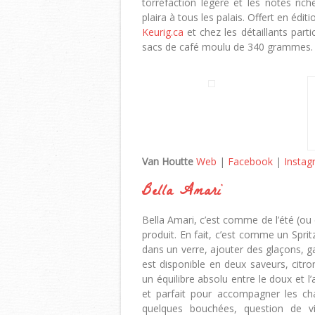
torréfaction légère et les notes rich
plaira à tous les palais. Offert en édi
Keurig.ca
et chez les détaillants part
sacs de café moulu de 340 grammes.
Van Houtte
Web
|
Facebook
|
Instag
Bella Amari
Bella Amari, c’est comme de l’été (ou 
produit. En fait, c’est comme un Sprit
dans un verre, ajouter des glaçons, garn
est disponible en deux saveurs, citr
un équilibre absolu entre le doux et l’a
et parfait pour accompagner les ch
quelques bouchées, question de vi