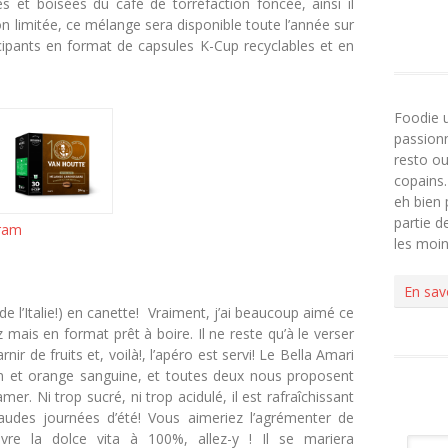
es et boisées du café de torréfaction foncée, ainsi il
tion limitée, ce mélange sera disponible toute l’année sur
icipants en format de capsules K-Cup recyclables et en
Foodie 
passionn
resto ou
copains.
eh bien 
partie 
ram
les moi
En sav
de l’Italie!) en canette! Vraiment, j’ai beaucoup aimé ce
z mais en format prêt à boire. Il ne reste qu’à le verser
ir de fruits et, voilà!, l’apéro est servi! Le Bella Amari
on et orange sanguine, et toutes deux nous proposent
mer. Ni trop sucré, ni trop acidulé, il est rafraîchissant
audes journées d’été! Vous aimeriez l’agrémenter de
vre la dolce vita à 100%, allez-y ! Il se mariera