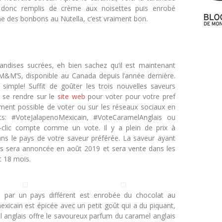
 donc remplis de crème aux noisettes puis enrobé
e des bonbons au Nutella, c’est vraiment bon.
ndises sucrées, eh bien sachez qu’il est maintenant
M&M’S, disponible au Canada depuis l’année dernière.
imple! Suffit de goûter les trois nouvelles saveurs
e se rendre sur le
site web
pour voter pour votre pref
lement possible de voter ou sur les réseaux sociaux en
nts: #VoteJalapenoMexicain, #VoteCaramelAnglais ou
lic compte comme un vote. Il y a plein de prix à
s le pays de votre saveur préférée. La saveur ayant
es sera annoncée en août 2019 et sera vente dans les
t 18 mois.
e par un pays différent est enrobée du chocolat au
exicain est épicée avec un petit goût qui a du piquant,
l anglais offre le savoureux parfum du caramel anglais