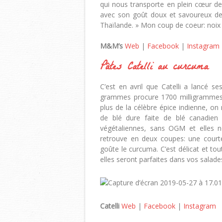
qui nous transporte en plein cœur de
avec son goût doux et savoureux de 
Thaïlande. » Mon coup de coeur: noix d
M&M’s
Web
|
Facebook
|
Instagram
Pâtes Catelli au curcuma
C’est en avril que Catelli a lancé 
grammes procure 1700 milligrammes 
plus de la célèbre épice indienne, on
de blé dure faite de blé canadie
végétaliennes, sans OGM et elles n
retrouve en deux coupes: une courte,
goûte le curcuma. C’est délicat et tou
elles seront parfaites dans vos salades
Catelli
Web
|
Facebook
|
Instagram