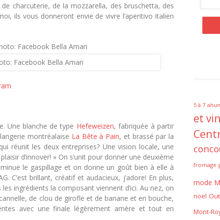
de charcuterie, de la mozzarella, des bruschetta, des
oi, ils vous donneront envie de vivre l’aperitivo italien
oto: Facebook Bella Amari
gram
ahun
5 à 7
et vi
ère. Une blanche de type
Hefeweizen
, fabriquée à partir
Centr
ulangerie montréalaise
La Bête à Pain
, et brassé par la
qui réunit les deux entreprises? Une vision locale, une
conco
e plaisir d’innover! » On s’unit pour donner une deuxième
fromage
iminue le gaspillage et on donne un goût bien à elle à
. C’est brillant, créatif et audacieux, j’adore! En plus,
mode
M
les ingrédients la composant viennent d’ici. Au nez, on
noel
Out
cannelle, de clou de girofle et de banane et en bouche,
entes avec une finale légèrement amère et tout en
Mont-Roy