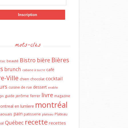
mots-clés
Bières
Bistro
bière
beauté
tsic
ns
brunch
café
cabane à sucre
e-Ville
cocktail
chien
chocolat
urs
dessert
cuisine de rue
erable
livre
guide
jerôme ferrer
magazine
gin
montréal
ontreal en lumìere
pain
aouais
patisserie
Plateau
plateau
recette
Québec
recettes
al