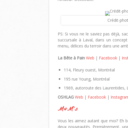
Crédit-pho
PS: Si vous ne le saviez pas déjà, sa
succursale à Laval, dans un concept 
menu, délices du terroir dans une ambi
La Bête à Pain
Web
|
Facebook
|
Ins
114, Fleury ouest, Montréal
195 rue Young, Montréal
1969, autoroute des Laurentides, 
OSHLAG
Web
|
Facebook
|
Instagra
M&M’s
Vous les aimez autant que moi? Eh bi
deux nouveautés. Premièrement, une n