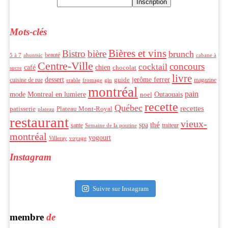
Mots-clés
Bières et vins
Bistro
bière
brunch
beauté
ahuntsic
5 à 7
cabane à
Centre-Ville
concours
cocktail
café
chien
chocolat
sucre
livre
dessert
jerôme ferrer
cuisine de rue
guide
magazine
erable
fromage
gin
montréal
pain
mode
Montreal en lumìere
Outaouais
noel
recette
Québec
recettes
patisserie
Plateau Mont-Royal
plateau
restaurant
vieux-
thé
spa
sante
traiteur
Semaine de la poutine
montréal
yogourt
Villeray
voyage
Instagram
Suivre sur Instagram
membre
de