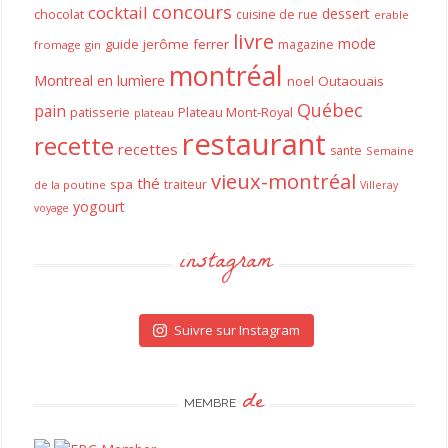
concours
cocktail
dessert
chocolat
cuisine de rue
erable
livre
mode
guide
jerôme ferrer
magazine
fromage
gin
montréal
Montreal en lumìere
noel
Outaouais
Québec
pain
patisserie
Plateau Mont-Royal
plateau
restaurant
recette
recettes
sante
Semaine
vieux-montréal
thé
spa
traiteur
de la poutine
Villeray
yogourt
voyage
instagram
Suivre sur Instagram
de
MEMBRE