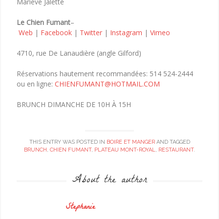
Marieve Jalette
Le Chien Fumant
–
Web
|
Facebook
|
Twitter
|
Instagram
|
Vimeo
4710, rue De Lanaudière (angle Gilford)
Réservations hautement recommandées: 514 524-2444
ou en ligne:
CHIENFUMANT@HOTMAIL.COM
BRUNCH DIMANCHE DE 10H À 15H
THIS ENTRY WAS POSTED IN
BOIRE ET MANGER
AND TAGGED
BRUNCH
,
CHIEN FUMANT
,
PLATEAU MONT-ROYAL
,
RESTAURANT
.
About the author
Stephanie