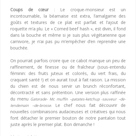
Coups de cœur
: Le croque-monsieur est un
incontournable, la béarnaise est extra, l’amalgame des
goûts et textures de ce plat est parfait et l’ajout de
roquette m’a plu. Le « Corned beef hash », est divin, il fond
dans la bouche et même si je suis plus végétarienne que
carnivore, je n’ai pas pu m’empêcher d’en reprendre une
bouchée.
On pourrait parfois croire que ce cabot manque un peu de
raffinement, de finesse ou de fraîcheur (sous-entendu
féminin: des fruits juteux et colorés, du vert frais, du
craquant santé !) et on aurait tout à fait raison. La mission
du chien est de nous servir un brunch réconfortant,
décontracté et sans prétention. Une version plus raffinée
du menu
Gatorade- Mc muffin –patates-ketchup -sauveur –de-
. Le chef nous fait découvrir de
lendemain –de-brosse
nouvelles combinaisons audacieuses et créatives qui nous
font détacher le premier bouton de notre pantalon tout
juste après le premier plat. Bon dimanche !