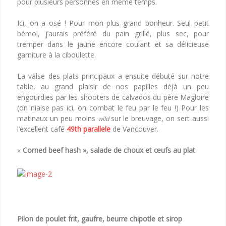
pour plusieurs personnes en même temps.
Ici, on a osé ! Pour mon plus grand bonheur. Seul petit
bémol, j’aurais préféré du pain grillé, plus sec, pour
tremper dans le jaune encore coulant et sa délicieuse
garniture à la ciboulette.
La valse des plats principaux a ensuite débuté sur notre
table, au grand plaisir de nos papilles déjà un peu
engourdies par les shooters de calvados du père Magloire
(on niaise pas ici, on combat le feu par le feu !) Pour les
matinaux un peu moins
sur le breuvage, on sert aussi
wild
l’excellent café
49th parallele
de Vancouver.
«
Corned beef hash », salade de choux et œufs au plat
Pilon de poulet frit, gaufre, beurre chipotle et sirop