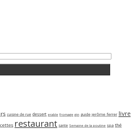
livre
rs
dessert
guide
jerôme ferrer
cuisine de rue
erable
fromage
gin
restaurant
cettes
thé
spa
sante
Semaine de la poutine