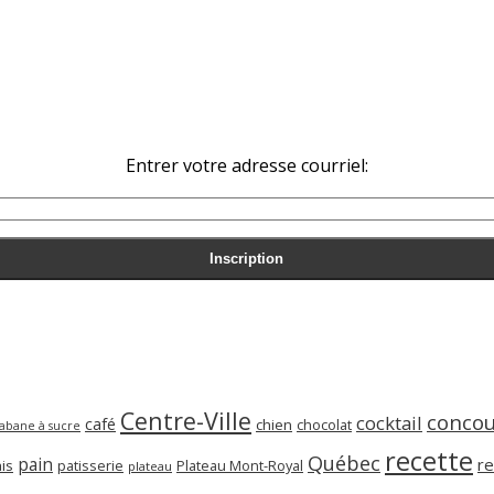
Entrer votre adresse courriel:
Centre-Ville
concou
cocktail
café
chien
chocolat
abane à sucre
recette
Québec
pain
re
is
patisserie
Plateau Mont-Royal
plateau