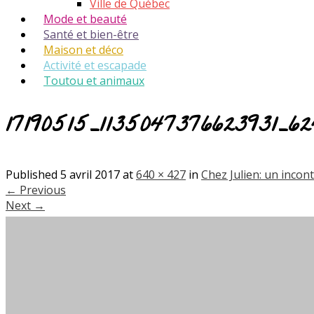
Ville de Québec
Mode et beauté
Santé et bien-être
Maison et déco
Activité et escapade
Toutou et animaux
17190515_1135047376623931_6
Published
5 avril 2017
at
640 × 427
in
Chez Julien: un incon
←
Previous
Next
→