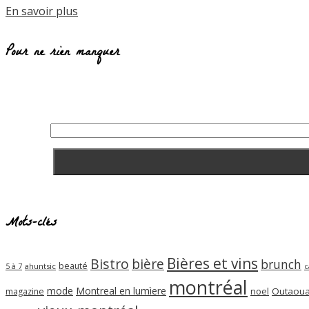
En savoir plus
Pour ne rien manquer
Mots-clés
Bières et vins
Bistro
bière
brunch
beauté
ahuntsic
5 à 7
c
montréal
mode
Montreal en lumìere
noel
Outaoua
magazine