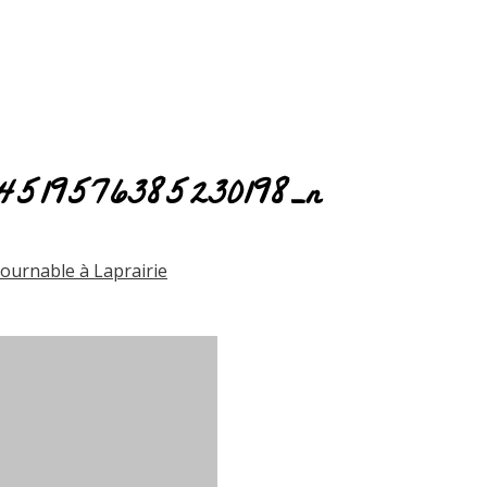
24519576385230198_n
tournable à Laprairie