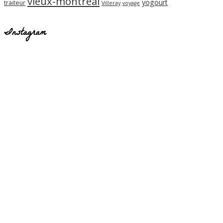
vieux-montréal
yogourt
traiteur
Villeray
voyage
Instagram