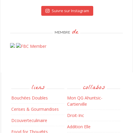
Suivre sur Instagram
de
MEMBRE
liens
collabos
Bouchées Doubles
Mon QG Ahuntsic-
Cartierville
Cerises & Gourmandises
Droit-Inc
Dcouverteculinaire
Addition Elle
Food for Thoughts