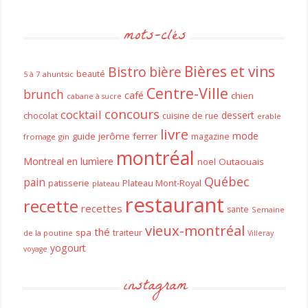
mots-clés
Bières et vins
Bistro
bière
beauté
ahuntsic
5 à 7
Centre-Ville
brunch
café
chien
cabane à sucre
concours
cocktail
dessert
chocolat
cuisine de rue
erable
livre
mode
guide
jerôme ferrer
magazine
fromage
gin
montréal
Montreal en lumìere
noel
Outaouais
Québec
pain
patisserie
Plateau Mont-Royal
plateau
restaurant
recette
recettes
sante
Semaine
vieux-montréal
thé
spa
traiteur
de la poutine
Villeray
yogourt
voyage
instagram