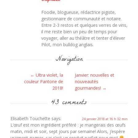
Stephanie
Foodie, blogueuse, rédactrice pigiste,
gestionnaire de communauté et notaire.
Entre 2-3 restos et quelques verres de vins,
il me reste bien un peu de temps pour
voyager, aller au théâtre et tenter d'élever
Pilot, mon bulldog anglais.
Navigation
Post navigation
←
Ultra violet, la
Janvier: nouvelles et
couleur Pantone de
nouveautés
2018!
gourmandes!
→
43 comments
Elisabeth Touchette
says:
24 janvier 2018 at 16 h 32 min
L’œuf est mon ingrédient préféré : je mangerais des œufs
matin, midi et soir, sept jours par semaine! Alors, j’espère
vraiment gagner, car c’est un produit parfait pour moi!