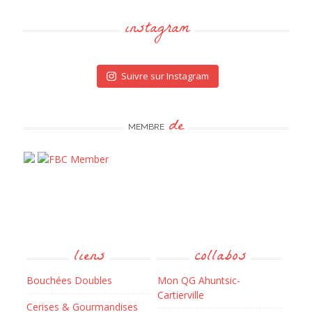
instagram
Suivre sur Instagram
de
MEMBRE
liens
collabos
Bouchées Doubles
Mon QG Ahuntsic-
Cartierville
Cerises & Gourmandises