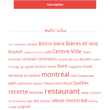
mots-clés
Bières et vins
Bistro
bière
beauté
ahuntsic
5 à 7
Centre-Ville
brunch
café
chien
cabane à sucre
concours
cocktail
dessert
chocolat
cuisine de rue
erable
livre
mode
guide
jerôme ferrer
magazine
fromage
gin
montréal
Montreal en lumìere
noel
Outaouais
Québec
pain
patisserie
Plateau Mont-Royal
plateau
restaurant
recette
recettes
sante
Semaine
vieux-montréal
thé
spa
traiteur
de la poutine
Villeray
yogourt
voyage