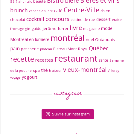
Bières et vins
Bistro
bière
beauté
ahuntsic
5 à 7
Centre-Ville
brunch
café
chien
cabane à sucre
concours
cocktail
dessert
chocolat
cuisine de rue
erable
livre
mode
guide
jerôme ferrer
magazine
fromage
gin
montréal
Montreal en lumìere
noel
Outaouais
Québec
pain
patisserie
Plateau Mont-Royal
plateau
restaurant
recette
recettes
sante
Semaine
vieux-montréal
thé
spa
traiteur
de la poutine
Villeray
yogourt
voyage
instagram
Suivre sur Instagram