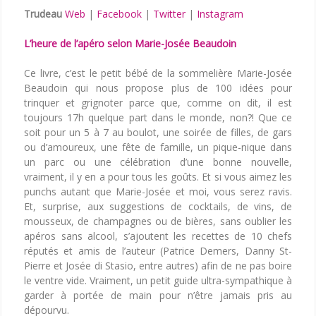
Trudeau
Web
|
Facebook
|
Twitter
|
Instagram
L’heure de l’apéro selon Marie-Josée Beaudoin
Ce livre, c’est le petit bébé de la sommelière Marie-Josée
Beaudoin qui nous propose plus de 100 idées pour
trinquer et grignoter parce que, comme on dit, il est
toujours 17h quelque part dans le monde, non?! Que ce
soit pour un 5 à 7 au boulot, une soirée de filles, de gars
ou d’amoureux, une fête de famille, un pique-nique dans
un parc ou une célébration d’une bonne nouvelle,
vraiment, il y en a pour tous les goûts. Et si vous aimez les
punchs autant que Marie-Josée et moi, vous serez ravis.
Et, surprise, aux suggestions de cocktails, de vins, de
mousseux, de champagnes ou de bières, sans oublier les
apéros sans alcool, s’ajoutent les recettes de 10 chefs
réputés et amis de l’auteur (Patrice Demers, Danny St-
Pierre et
Josée
di Stasio, entre autres) afin de ne pas boire
le ventre vide. Vraiment, un petit guide ultra-sympathique à
garder à portée de main pour n’être jamais pris au
dépourvu.