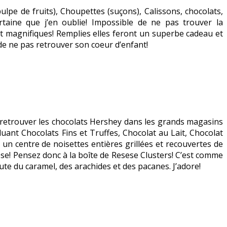
pulpe de fruits), Choupettes (suçons), Calissons, chocolats,
rtaine que j’en oublie! Impossible de ne pas trouver la
nt magnifiques! Remplies elles feront un superbe cadeau et
 de ne pas retrouver son coeur d’enfant!
e retrouver les chocolats Hershey dans les grands magasins
luant Chocolats Fins et Truffes, Chocolat au Lait, Chocolat
 un centre de noisettes entières grillées et recouvertes de
ese! Pensez donc à la boîte de Resese Clusters! C’est comme
ute du caramel, des arachides et des pacanes. J’adore!