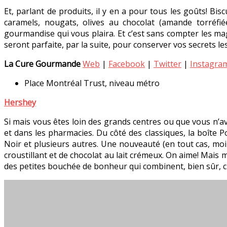
Et, parlant de produits, il y en a pour tous les goûts! Bis
caramels, nougats, olives au chocolat (amande torréfié
gourmandise qui vous plaira. Et c’est sans compter les ma
seront parfaite, par la suite, pour conserver vos secrets 
La Cure Gourmande
Web
|
Facebook
|
Twitter
|
Instagra
Place Montréal Trust, niveau métro
Hershey
Si mais vous êtes loin des grands centres ou que vous n’a
et dans les pharmacies. Du côté des classiques, la boîte P
Noir et plusieurs autres. Une nouveauté (en tout cas, moi 
croustillant et de chocolat au lait crémeux. On aime! Mais
des petites bouchée de bonheur qui combinent, bien sûr, ch