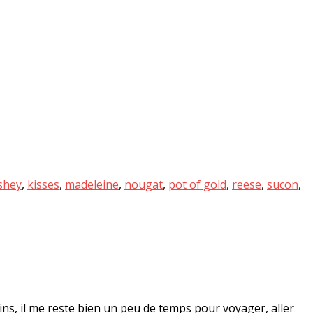
shey
,
kisses
,
madeleine
,
nougat
,
pot of gold
,
reese
,
sucon
,
ins, il me reste bien un peu de temps pour voyager, aller