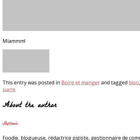
Miammm!
This entry was posted in
Boire et manger
and tagged
biscu
sucre
.
About the author
Stephanie
Foodie, blogueuse, rédactrice pigiste, gestionnaire de com