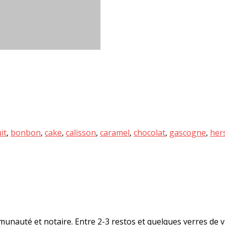
it
,
bonbon
,
cake
,
calisson
,
caramel
,
chocolat
,
gascogne
,
her
munauté et notaire. Entre 2-3 restos et quelques verres de v