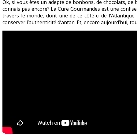
Ok, si vous êtes un adepte de bonbons, de chocolats, de b
connais pas encore? La Cure Gourmandes est une confiser
travers le monde, dont une de ce côté-ci de l’Atlantique
conserver l’authenticité d’antan. Et, encore aujourd’hui, to