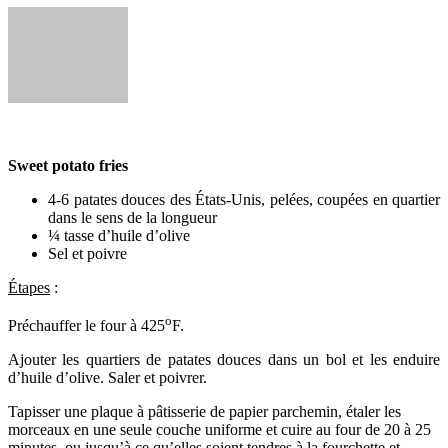
Sweet potato fries
4-6 patates douces des États-Unis, pelées, coupées en quartier
dans le sens de la longueur
¼ tasse d’huile d’olive
Sel et poivre
Étapes
:
o
Préchauffer le four à 425
F.
Ajouter les quartiers de patates douces dans un bol et les enduire
d’huile d’olive. Saler et poivrer.
Tapisser une plaque à pâtisserie de papier parchemin, étaler les
morceaux en une seule couche uniforme et cuire au four de 20 à 25
minutes, ou jusqu’à ce qu’elles soient tendres à la fourchette et