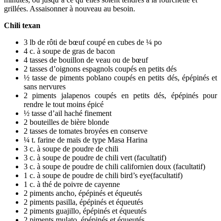
grillées. Assaisonner à nouveau au besoin.
Chili texan
3 lb de rôti de bœuf coupé en cubes de ¼ po
4 c. à soupe de gras de bacon
4 tasses de bouillon de veau ou de bœuf
2 tasses d’oignons espagnols coupés en petits dés
½ tasse de piments poblano coupés en petits dés, épépinés et
sans nervures
2 piments jalapenos coupés en petits dés, épépinés pour
rendre le tout moins épicé
½ tasse d’ail haché finement
2 bouteilles de bière blonde
2 tasses de tomates broyées en conserve
¼ t. farine de maïs de type Masa Harina
3 c. à soupe de poudre de chili
3 c. à soupe de poudre de chili vert (facultatif)
3 c. à soupe de poudre de chili californien doux (facultatif)
1 c. à soupe de poudre de chili bird’s eye(facultatif)
1 c. à thé de poivre de cayenne
2 piments ancho, épépinés et équeutés
2 piments pasilla, épépinés et équeutés
2 piments guajillo, épépinés et équeutés
2 piments mulato, épépinés et équeutés