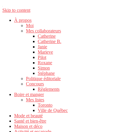
Skip to content
À propos
Moi
Mes collaborateurs
Catherine
Catherine B.
Janie
Marieve
Pilot
Roxane
Simon
Stéphane
Politique éditoriale
Concours
Règlements
Boire et manger
Mes listes
Toronto
Ville de Québec
Mode et beauté
Santé et bien-être
Maison et déco
Activité et escapade