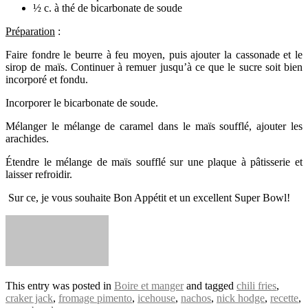
½ c. à thé de bicarbonate de soude
Préparation
:
Faire fondre le beurre à feu moyen, puis ajouter la cassonade et le
sirop de maïs. Continuer à remuer jusqu’à ce que le sucre soit bien
incorporé et fondu.
Incorporer le bicarbonate de soude.
Mélanger le mélange de caramel dans le maïs soufflé, ajouter les
arachides.
Étendre le mélange de maïs soufflé sur une plaque à pâtisserie et
laisser refroidir.
Sur ce, je vous souhaite Bon Appétit et un excellent Super Bowl!
This entry was posted in
Boire et manger
and tagged
chili fries
,
craker jack
,
fromage pimento
,
icehouse
,
nachos
,
nick hodge
,
recette
,