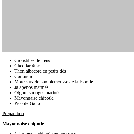
Croustilles de maïs
Cheddar râpé
Thon albacore en petits dés
Coriandre
Morceaux de pamplemousse de la Floride
Jalapeños marinés
Oignons rouges marinés
Mayonnaise chipotle
Pico de Gallo
Préparation
:
Mayonnaise chipotle
3-4 piments chipotle en conserve