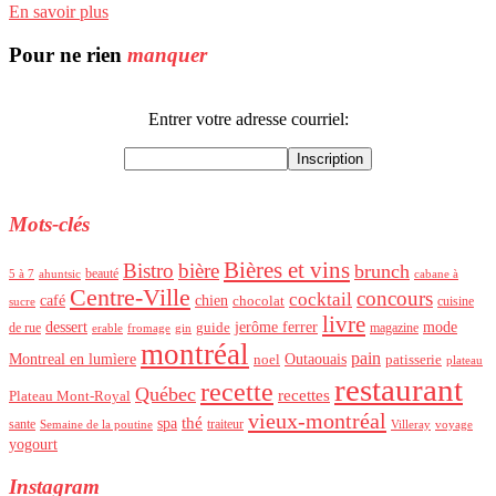
En savoir plus
Pour ne rien
manquer
Entrer votre adresse courriel:
Mots-clés
Bières et vins
Bistro
bière
brunch
beauté
ahuntsic
5 à 7
cabane à
Centre-Ville
concours
cocktail
café
chien
chocolat
cuisine
sucre
livre
dessert
mode
jerôme ferrer
de rue
guide
magazine
erable
fromage
gin
montréal
pain
Montreal en lumìere
Outaouais
noel
patisserie
plateau
restaurant
recette
Québec
recettes
Plateau Mont-Royal
vieux-montréal
thé
spa
sante
traiteur
Semaine de la poutine
Villeray
voyage
yogourt
Instagram