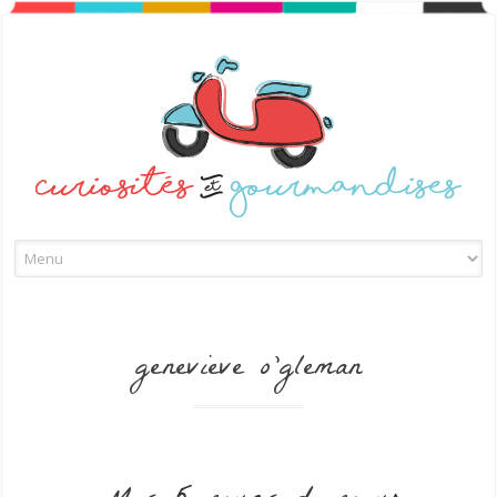
Skip to content
genevieve o’gleman