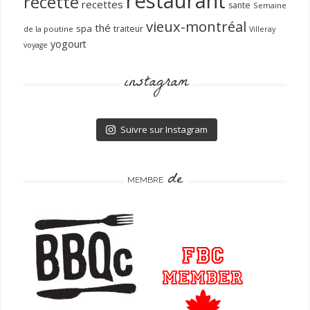
restaurant
recette
recettes
sante
Semaine
vieux-montréal
thé
spa
traiteur
de la poutine
Villeray
yogourt
voyage
instagram
Suivre sur Instagram
de
MEMBRE