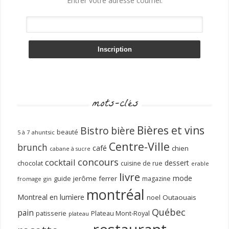
Entrer votre adresse courriel:
mots-clés
Bières et vins
Bistro
bière
beauté
ahuntsic
5 à 7
Centre-Ville
brunch
café
chien
cabane à sucre
concours
cocktail
dessert
chocolat
cuisine de rue
erable
livre
mode
guide
jerôme ferrer
magazine
fromage
gin
montréal
Montreal en lumìere
noel
Outaouais
Québec
pain
patisserie
Plateau Mont-Royal
plateau