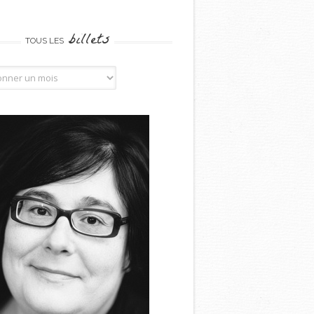
billets
TOUS LES
billets