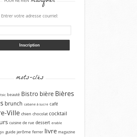
manquer
POUR NE RIEN
Entrer votre adresse courriel:
mots-clés
Bières
Bistro
bière
beauté
tsic
ns
brunch
café
cabane à sucre
e-Ville
cocktail
chien
chocolat
urs
dessert
cuisine de rue
erable
livre
guide
jerôme ferrer
magazine
gin