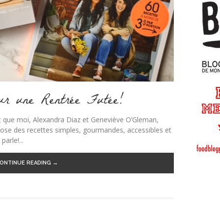
ur une Rentrée Futée!
nt que moi, Alexandra Diaz et Geneviève O’Gleman,
se des recettes simples, gourmandes, accessibles et
arle!...
ONTINUE READING →