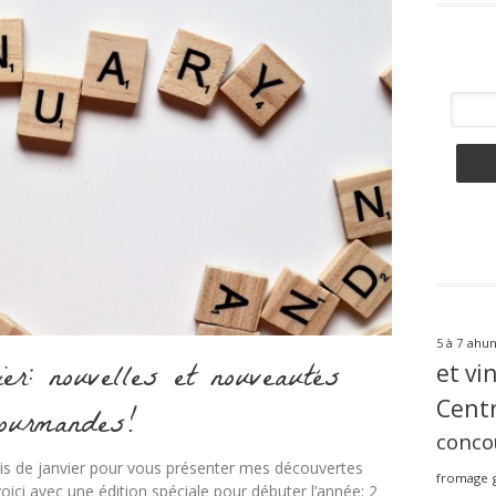
ahun
5 à 7
er: nouvelles et nouveautés
et vi
Centr
ourmandes!
conco
s de janvier pour vous présenter mes découvertes
fromage
ci avec une édition spéciale pour débuter l’année: 2