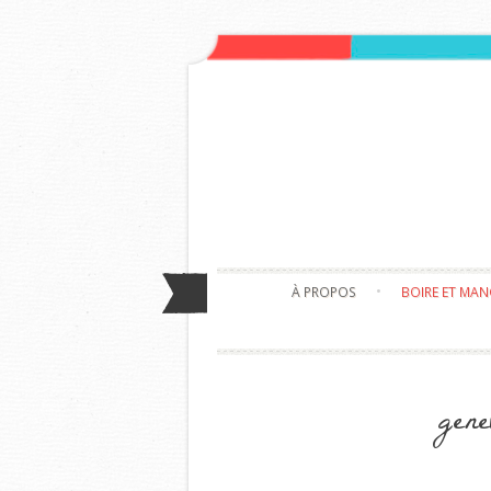
À PROPOS
BOIRE ET MA
gene