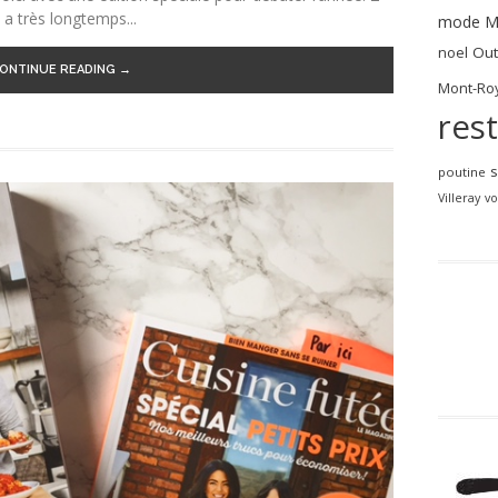
a très longtemps...
mode
M
noel
Out
ONTINUE READING →
Mont-Roy
res
poutine
Villeray
vo