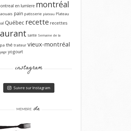
montréal
ontreal en lumìere
pain
aouais
patisserie
Plateau
plateau
recette
Québec
recettes
al
taurant
sante
Semaine de la
vieux-montréal
thé
spa
traiteur
yogourt
yage
instagram
Suivre sur Instagram
de
MEMBRE