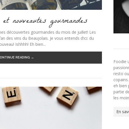
es et nouveautés gourmandes
mes découvertes gourmandes du mois de juillet! Les
an des vins du Beaujolais. Je vous entends d’ici: du
veau! Ishhhh! Eh bien...
ONTINUE READING →
Foodie 
passionn
resto ou
copains.
eh bien 
partie 
les moi
En sav