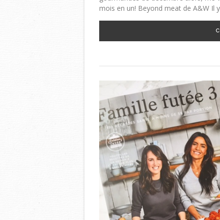
mois en un! Beyond meat de A&W Il y 
C