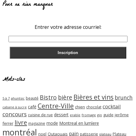
Pour ne rien manquer
Entrer votre adresse courriel:
Mots-clés
Bières et vins
Bistro
bière
brunch
beauté
ahuntsic
5 à 7
Centre-Ville
cocktail
café
chien
chocolat
cabane à sucre
concours
dessert
guide
jerôme
cuisine de rue
erable
fromage
gin
livre
mode
Montreal en lumìere
ferrer
magazine
montréal
pain
noel
Outaouais
patisserie
Plateau
plateau