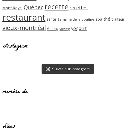
recette
Québec
recettes
Mont-Royal
restaurant
thé
spa
sante
traiteur
Semaine de la poutine
vieux-montréal
yogourt
Villeray
voyage
Instagram
Suivre sur Instagram
membre de
Liens