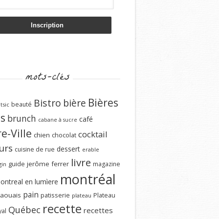
mots-clés
Bières
Bistro
bière
beauté
tsic
ns
brunch
café
cabane à sucre
e-Ville
cocktail
chien
chocolat
urs
dessert
cuisine de rue
erable
livre
guide
jerôme ferrer
magazine
gin
montréal
ontreal en lumìere
pain
aouais
patisserie
Plateau
plateau
recette
Québec
recettes
al