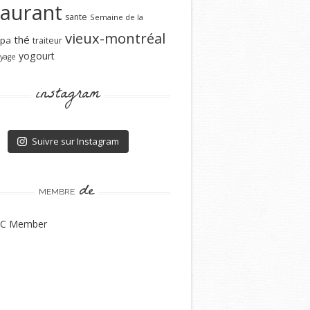
taurant
sante
Semaine de la
vieux-montréal
thé
spa
traiteur
yogourt
yage
instagram
Suivre sur Instagram
de
MEMBRE