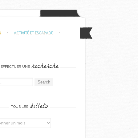
O
ACTIVITÉ ET ESCAPADE
recherche
EFFECTUER UNE
or:
billets
TOUS LES
billets