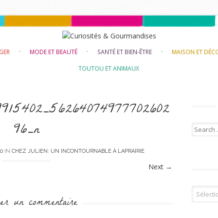
Skip to content
NGER
MODE ET BEAUTÉ
SANTÉ ET BIEN-ÊTRE
MAISON ET DÉC
TOUTOU ET ANIMAUX
9915402_56264074977702602
96_n
Search f
00
IN
CHEZ JULIEN: UN INCONTOURNABLE À LAPRAIRIE
Next
→
Tous les 
er un commentaire