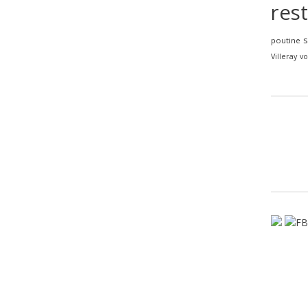
res
poutine
Villeray
vo