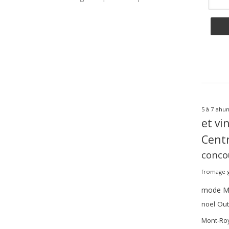
ahun
5 à 7
et vi
Centr
conco
fromage
mode
M
noel
Out
Mont-Roy