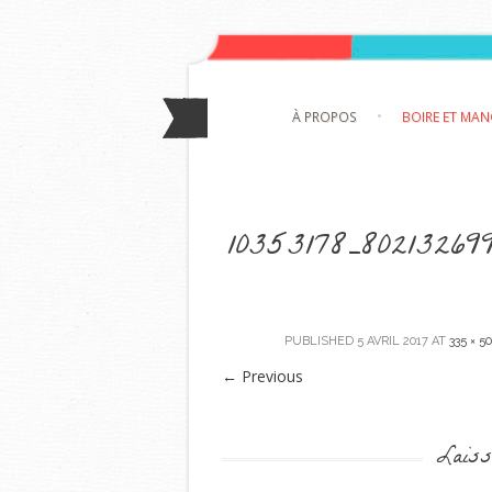
À PROPOS
BOIRE ET MA
10353178_80213269
PUBLISHED
5 AVRIL 2017
AT
335 × 5
←
Previous
Laiss