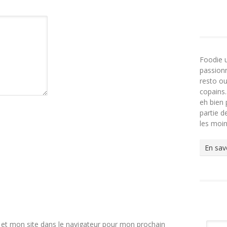
Foodie 
passionn
resto ou
copains.
eh bien 
partie 
les moi
En sav
et mon site dans le navigateur pour mon prochain