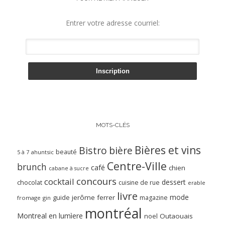
Entrer votre adresse courriel:
MOTS-CLÉS
Bières et vins
Bistro
bière
beauté
ahuntsic
5 à 7
Centre-Ville
brunch
café
chien
cabane à sucre
concours
cocktail
dessert
chocolat
cuisine de rue
erable
livre
mode
guide
jerôme ferrer
magazine
fromage
gin
montréal
Montreal en lumìere
noel
Outaouais