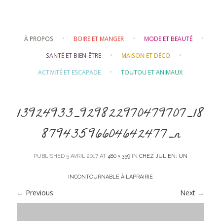
Skip to content
À PROPOS
BOIRE ET MANGER
MODE ET BEAUTÉ
SANTÉ ET BIEN-ÊTRE
MAISON ET DÉCO
ACTIVITÉ ET ESCAPADE
TOUTOU ET ANIMAUX
13924933_929822970479707_18
87943596604642477_n
PUBLISHED
5 AVRIL 2017
AT
480 × 359
IN
CHEZ JULIEN: UN
INCONTOURNABLE À LAPRAIRIE
←
Previous
Next
→