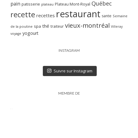
Québec
pain
patisserie
Plateau Mont-Royal
plateau
restaurant
recette
recettes
sante
Semaine
vieux-montréal
thé
spa
traiteur
de la poutine
Villeray
yogourt
voyage
INSTAGRAM
Suivre sur Instagram
MEMBRE DE