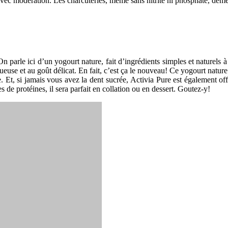
c modération. Les charcuteries, même sans nitrite ni phosphate, demeu
 parle ici d’un yogourt nature, fait d’ingrédients simples et naturels à
tueuse et au goût délicat. En fait, c’est ça le nouveau! Ce yogourt nature
. Et, si jamais vous avez la dent sucrée, Activia Pure est également off
de protéines, il sera parfait en collation ou en dessert. Goutez-y!