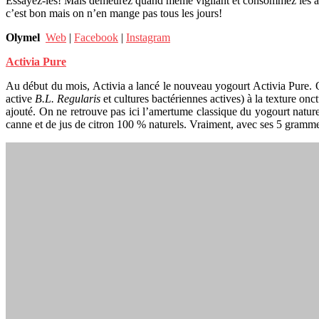
Essayez-les! Mais demeurez quand même vigilant et consommez les ave
c’est bon mais on n’en mange pas tous les jours!
Olymel
Web
|
Facebook
|
Instagram
Activia Pure
Au début du mois, Activia a lancé le nouveau yogourt Activia Pure. On
active
B.L. Regularis
et cultures bactériennes actives) à la texture onc
ajouté. On ne retrouve pas ici l’amertume classique du yogourt nature
canne et de jus de citron 100 % naturels. Vraiment, avec ses 5 grammes 