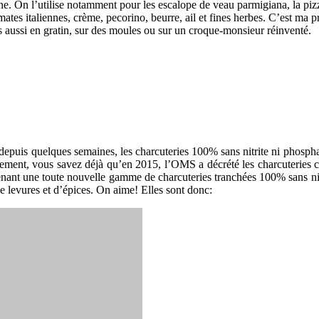
ine. On l’utilise notamment pour les escalope de veau parmigiana, la pizza
omates italiennes, crème, pecorino, beurre, ail et fines herbes. C’est ma p
s aussi en gratin, sur des moules ou sur un croque-monsieur réinventé.
depuis quelques semaines, les charcuteries 100% sans nitrite ni phosph
ment, vous savez déjà qu’en 2015, l’OMS a décrété les charcuteries 
ant une toute nouvelle gamme de charcuteries tranchées 100% sans nitri
e levures et d’épices. On aime! Elles sont donc: