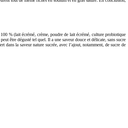
rent tout de même riches en sodium et en gras saturé. En conclusion,
 100 % (lait écrémé, crème, poudre de lait écrémé, culture probiotique
 peut être dégusté tel quel. Il a une saveur douce et délicate, sans sucre
ert dans la saveur nature sucrée, avec l’ajout, notamment, de sucre de