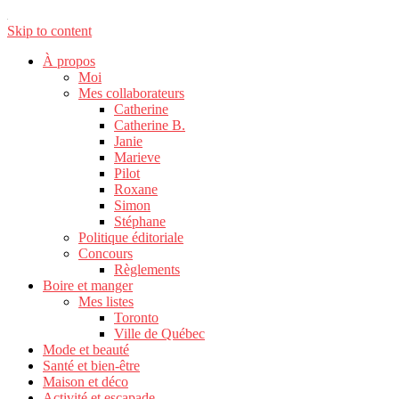
Skip to content
À propos
Moi
Mes collaborateurs
Catherine
Catherine B.
Janie
Marieve
Pilot
Roxane
Simon
Stéphane
Politique éditoriale
Concours
Règlements
Boire et manger
Mes listes
Toronto
Ville de Québec
Mode et beauté
Santé et bien-être
Maison et déco
Activité et escapade