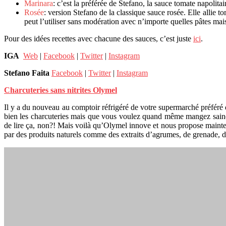
Marinara
: c’est la préférée de Stefano, la sauce tomate napolita
Rosée
: version Stefano de la classique sauce rosée. Elle allie t
peut l’utiliser sans modération avec n’importe quelles pâtes mai
Pour des idées recettes avec chacune des sauces, c’est juste
ici
.
IGA
Web
|
Facebook
|
Twitter
|
Instagram
Stefano Faita
Facebook
|
Twitter
|
Instagram
Charcuteries sans nitrites Olymel
Il y a du nouveau au comptoir réfrigéré de votre supermarché préféré 
bien les charcuteries mais que vous voulez quand même mangez saine
de lire ça, non?! Mais voilà qu’Olymel innove et nous propose mainten
par des produits naturels comme des extraits d’agrumes, de grenade, d