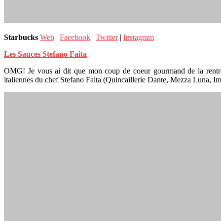
Starbucks
Web
|
Facebook
|
Twitter
|
Instagram
Les Sauces Stefano Faita
OMG! Je vous ai dit que mon coup de coeur gourmand de la rentrée é
italiennes du chef Stefano Faita (Quincaillerie Dante, Mezza Luna, I