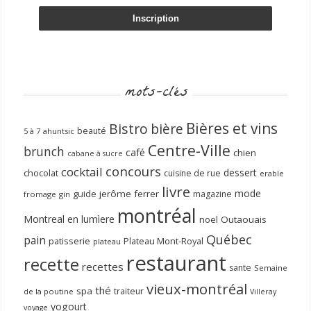
mots-clés
Bières et vins
Bistro
bière
beauté
ahuntsic
5 à 7
Centre-Ville
brunch
café
chien
cabane à sucre
concours
cocktail
dessert
chocolat
cuisine de rue
erable
livre
mode
guide
jerôme ferrer
magazine
fromage
gin
montréal
Montreal en lumìere
noel
Outaouais
Québec
pain
patisserie
Plateau Mont-Royal
plateau
restaurant
recette
recettes
sante
Semaine
vieux-montréal
thé
spa
traiteur
de la poutine
Villeray
yogourt
voyage