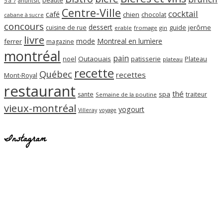
beauté
ahuntsic
5 à 7
Centre-Ville
cocktail
café
chien
chocolat
cabane à sucre
concours
dessert
guide
jerôme
cuisine de rue
erable
fromage
gin
livre
mode
Montreal en lumìere
ferrer
magazine
montréal
pain
noel
Outaouais
patisserie
Plateau
plateau
recette
Québec
recettes
Mont-Royal
restaurant
thé
spa
sante
traiteur
Semaine de la poutine
vieux-montréal
yogourt
Villeray
voyage
Instagram