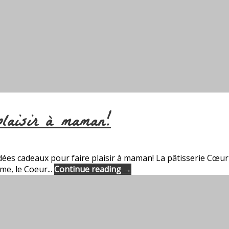
plaisir à maman!
s idées cadeaux pour faire plaisir à maman! La pâtisserie C
e, le Coeur...
Continue reading →