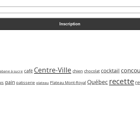
Centre-Ville
concou
cocktail
café
chien
chocolat
abane à sucre
recette
Québec
pain
re
is
patisserie
Plateau Mont-Royal
plateau