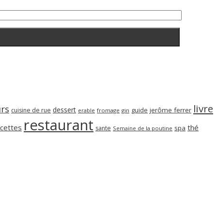
livre
rs
dessert
guide
jerôme ferrer
cuisine de rue
erable
fromage
gin
restaurant
cettes
thé
spa
sante
Semaine de la poutine