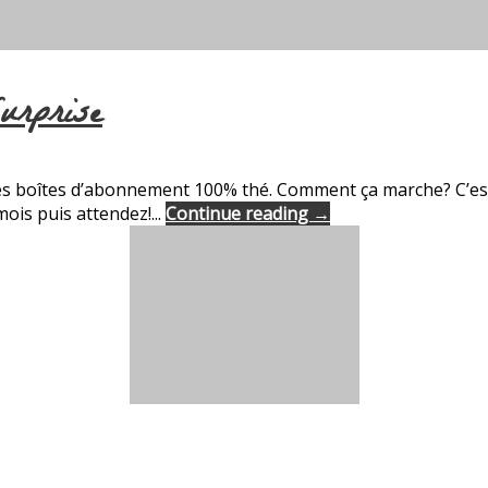
urprise
 des boîtes d’abonnement 100% thé. Comment ça marche? C’est
ois puis attendez!...
Continue reading →