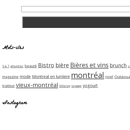
Mots-clés
Bières et vins
Bistro
bière
brunch
beauté
ahuntsic
5 à 7
c
montréal
mode
Montreal en lumìere
noel
Outaoua
magazine
vieux-montréal
yogourt
traiteur
Villeray
voyage
Instagram