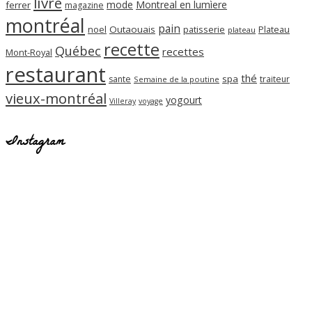
livre
mode
Montreal en lumìere
ferrer
magazine
montréal
pain
noel
Outaouais
patisserie
Plateau
plateau
recette
Québec
recettes
Mont-Royal
restaurant
thé
spa
sante
traiteur
Semaine de la poutine
vieux-montréal
yogourt
Villeray
voyage
Instagram