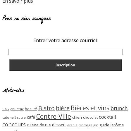
En savoir plus
Pour ne rien manquer
Entrer votre adresse courriel:
Mots-clés
Bières et vins
Bistro
bière
brunch
beauté
ahuntsic
5 à 7
Centre-Ville
cocktail
café
chien
chocolat
cabane à sucre
concours
dessert
guide
jerôme
cuisine de rue
erable
fromage
gin