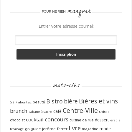
manquer
POUR NE RIEN
Entrer votre adresse courriel:
mots-clés
Bières et vins
Bistro
bière
beauté
ahuntsic
5 à 7
Centre-Ville
brunch
café
chien
cabane à sucre
concours
cocktail
dessert
chocolat
cuisine de rue
erable
livre
mode
guide
jerôme ferrer
magazine
fromage
gin