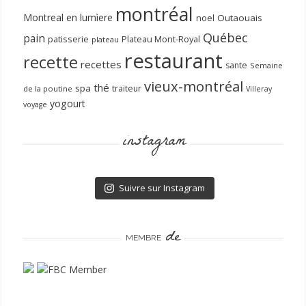
montréal
Montreal en lumìere
noel
Outaouais
Québec
pain
patisserie
Plateau Mont-Royal
plateau
restaurant
recette
recettes
sante
Semaine
vieux-montréal
thé
spa
traiteur
de la poutine
Villeray
yogourt
voyage
instagram
Suivre sur Instagram
de
MEMBRE