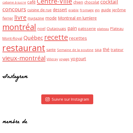
Centre-Ville
cocktail
café
chien
chocolat
cabane à sucre
concours
dessert
guide
jerôme
cuisine de rue
erable
fromage
gin
livre
mode
Montreal en lumìere
ferrer
magazine
montréal
pain
noel
Outaouais
patisserie
Plateau
plateau
recette
Québec
recettes
Mont-Royal
restaurant
thé
spa
sante
traiteur
Semaine de la poutine
vieux-montréal
yogourt
Villeray
voyage
Instagram
Suivre sur Instagram
membre de