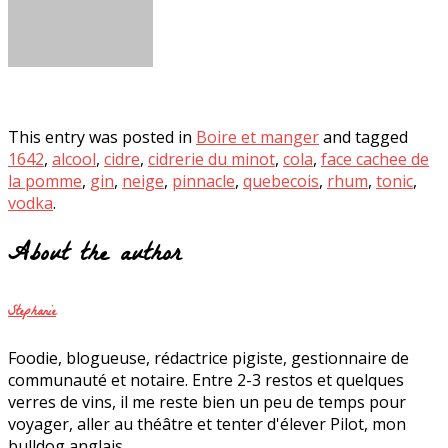
This entry was posted in
Boire et manger
and tagged
1642
,
alcool
,
cidre
,
cidrerie du minot
,
cola
,
face cachee de
la pomme
,
gin
,
neige
,
pinnacle
,
quebecois
,
rhum
,
tonic
,
vodka
.
About the author
Stephanie
Foodie, blogueuse, rédactrice pigiste, gestionnaire de
communauté et notaire. Entre 2-3 restos et quelques
verres de vins, il me reste bien un peu de temps pour
voyager, aller au théâtre et tenter d'élever Pilot, mon
bulldog anglais.