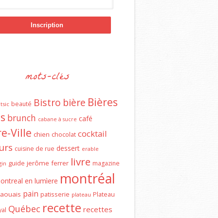
mots-clés
Bières
Bistro
bière
beauté
tsic
ns
brunch
café
cabane à sucre
e-Ville
cocktail
chien
chocolat
urs
dessert
cuisine de rue
erable
livre
guide
jerôme ferrer
magazine
gin
montréal
ontreal en lumìere
pain
aouais
patisserie
Plateau
plateau
recette
Québec
recettes
al