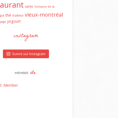
taurant
sante
Semaine de la
vieux-montréal
thé
spa
traiteur
yogourt
yage
instagram
Suivre sur Instagram
de
MEMBRE