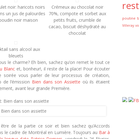
res
let noir: haricots noirs
Crémeux au chocolat noir
ans un jus de palourdes
70%, compote et sorbet aux
poutine
 boudin noir maison
petits fruits, crumble de
Villeray
vo
cacao, biscuit déshydraté au
chocolat
tail sans alcool aux
bleuets
s le charme? Eh bien, sachez qu’on remet le tout ce
u Blanc
et, bonheur!, il reste de la place! Pour écouter
e soirée vous parler de leur processus de création,
eb de l’émission
Bien dans son Assiette
où ils étaient
ulement, avant leur grande Première.
: Bien dans son assiette
tre de la partie ce soir et bien sachez qu’Accords
s le cadre de Montréal en Lumière. Toujours au
Bar à
e longue date Patrice Demers
, vendredi le 26 février,