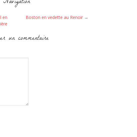
Navigation
l en
Boston en vedette au Renoir
→
ière
er un commentaire