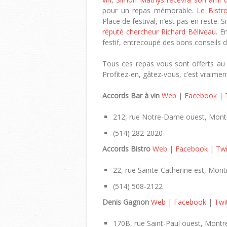
pour un repas mémorable.
Le Bistr
Place de festival, n’est pas en reste. 
réputé chercheur Richard Béliveau
. E
festif, entrecoupé des bons conseils d
Tous ces repas vous sont offerts au 
Profitez-en, gâtez-vous, c’est vraiment
Accords
Bar à vin
Web
|
Facebook
|
212, rue Notre-Dame ouest, Mont
(514) 282-2020
Accords
Bistro
Web
|
Facebook
|
Twi
22, rue Sainte-Catherine est, Mont
(514) 508-2122
Denis Gagnon
Web
|
Facebook
|
Twi
170B, rue Saint-Paul ouest, Montr