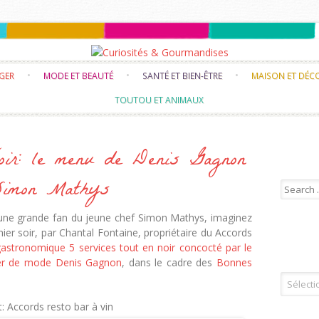
Skip to content
NGER
MODE ET BEAUTÉ
SANTÉ ET BIEN-ÊTRE
MAISON ET DÉC
TOUTOU ET ANIMAUX
ir: le menu de Denis Gagnon
Simon Mathys
Search f
une grande fan du jeune chef Simon Mathys, imaginez
hier soir, par Chantal Fontaine, propriétaire du Accords
astronomique 5 services tout en noir concocté par le
gner de mode Denis Gagnon
, dans le cadre des
Bonnes
Tous les 