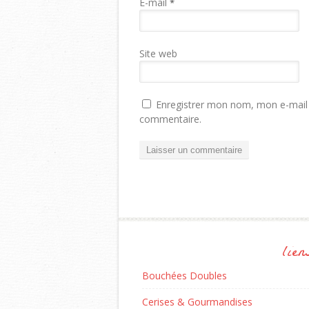
E-mail
*
Site web
Enregistrer mon nom, mon e-mail 
commentaire.
lien
Bouchées Doubles
Cerises & Gourmandises