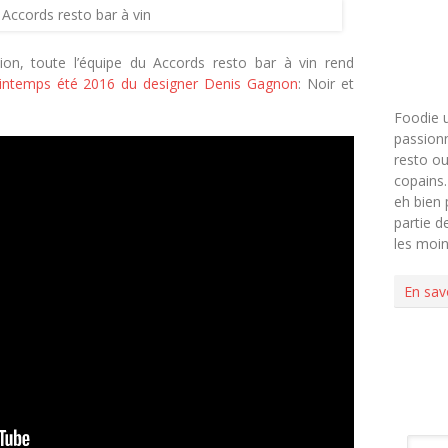
: Accords resto bar à vin
ion, toute l’équipe du Accords resto bar à vin rend
 printemps été 2016 du designer Denis Gagnon
: Noir et
Foodie 
passionn
resto ou
copains.
eh bien 
partie 
les moi
En sav