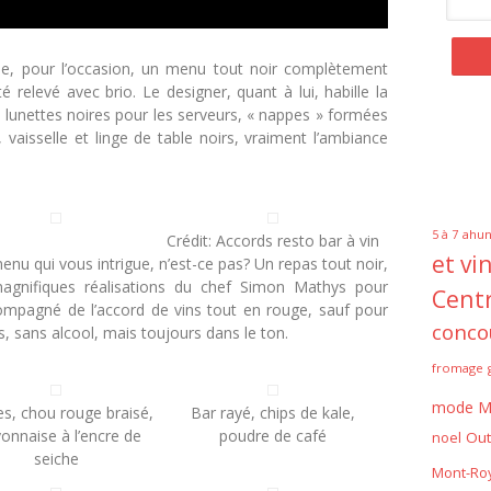
rée, pour l’occasion, un menu tout noir complètement
é relevé avec brio. Le designer, quant à lui, habille la
t lunettes noires pour les serveurs, « nappes » formées
 vaisselle et linge de table noirs, vraiment l’ambiance
ahun
5 à 7
Crédit: Accords resto bar à vin
et vi
nu qui vous intrigue, n’est-ce pas? Un repas tout noir,
 magnifiques réalisations du chef Simon Mathys pour
Centr
ccompagné de l’accord de vins tout en rouge, sauf pour
conco
ls, sans alcool, mais toujours dans le ton.
fromage
mode
M
s, chou rouge braisé,
Bar rayé, chips de kale,
onnaise à l’encre de
poudre de café
noel
Out
seiche
Mont-Roy