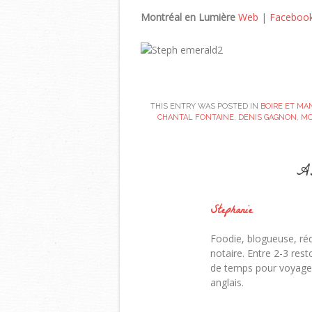
Montréal en Lumière
Web
|
Faceboo
THIS ENTRY WAS POSTED IN
BOIRE ET MA
CHANTAL FONTAINE
,
DENIS GAGNON
,
MO
Ab
Stephanie
Foodie, blogueuse, ré
notaire. Entre 2-3 rest
de temps pour voyager,
anglais.