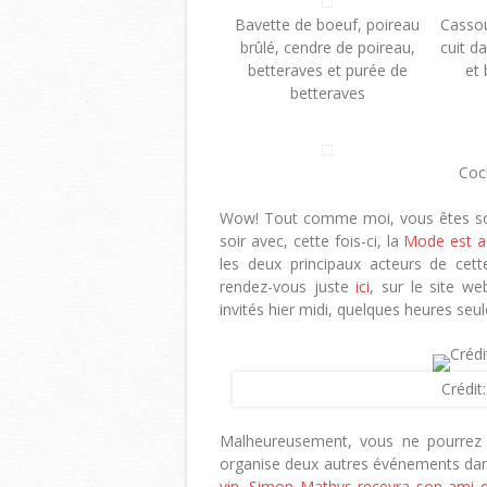
Bavette de boeuf, poireau
Cassou
brûlé, cendre de poireau,
cuit d
betteraves et purée de
et
betteraves
Cock
Wow! Tout comme moi, vous êtes sou
soir avec, cette fois-ci, la
Mode est a
les deux principaux acteurs de cett
rendez-vous juste
ici
, sur le site w
invités hier midi, quelques heures se
Crédit
Malheureusement, vous ne pourrez ê
organise deux autres événements dan
vin
,
Simon Mathys recevra son ami d