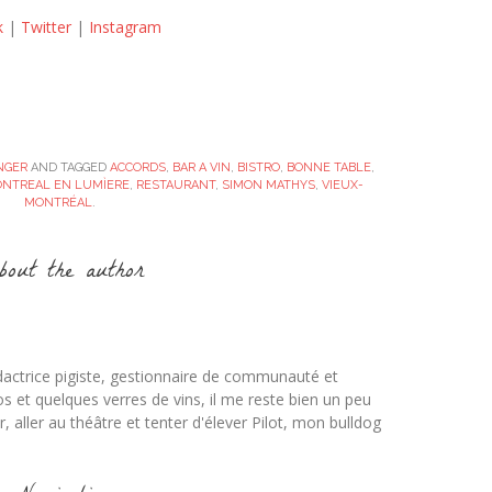
k
|
Twitter
|
Instagram
NGER
AND TAGGED
ACCORDS
,
BAR A VIN
,
BISTRO
,
BONNE TABLE
,
NTREAL EN LUMÌERE
,
RESTAURANT
,
SIMON MATHYS
,
VIEUX-
MONTRÉAL
.
out the author
dactrice pigiste, gestionnaire de communauté et
os et quelques verres de vins, il me reste bien un peu
 aller au théâtre et tenter d'élever Pilot, mon bulldog