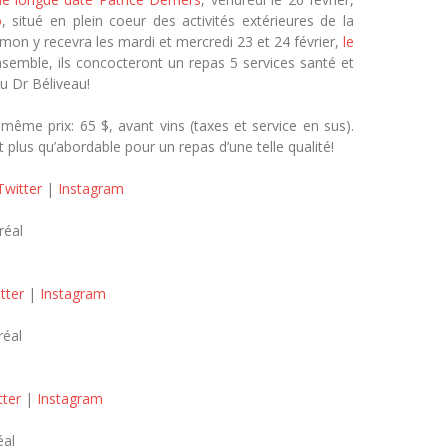
o
, situé en plein coeur des activités extérieures de la
Simon y recevra les mardi et mercredi 23 et 24 février,
le
nsemble, ils concocteront un repas 5 services santé et
u Dr Béliveau!
même prix: 65 $, avant vins (taxes et service en sus).
 plus qu’abordable pour un repas d’une telle qualité!
Twitter
|
Instagram
réal
tter
|
Instagram
réal
tter
|
Instagram
éal