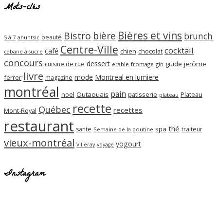
Mots-clés
Bières et vins
Bistro
bière
brunch
beauté
ahuntsic
5 à 7
Centre-Ville
cocktail
café
chien
chocolat
cabane à sucre
concours
dessert
guide
jerôme
cuisine de rue
erable
fromage
gin
livre
mode
Montreal en lumìere
ferrer
magazine
montréal
pain
noel
Outaouais
patisserie
Plateau
plateau
recette
Québec
recettes
Mont-Royal
restaurant
thé
spa
sante
traiteur
Semaine de la poutine
vieux-montréal
yogourt
Villeray
voyage
Instagram